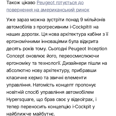
Також цікаво
Peugeot готується до
повернення на американський ринок
Уже зараз можна зустріти понад 9 мільйонів
автомобілів з прогресивним i-Cockpit® на
наших дорогах. Ця нова архітектура кабіни з її
ергономічними інноваціями була відкрита
десять років тому. Сьогодні Peugeot Inception
Concept оновлює його, переосмислюючи
ергономіку та технології. Дизайнери пішли на
абсолютно нову архітектуру, прибравши
класичне кермо та звичні елементи
управління. Натомість концепт пропонує
новітній спосіб управління автомобілем
Hypersquare, що брав своє у відеоіграх, і
тепер переносить концепцію i-Cockpit у
найближче майбутнє.