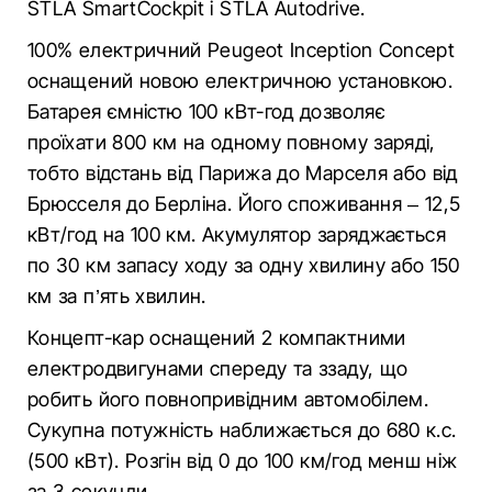
STLA SmartCockpit і STLA Autodrive.
100% електричний Peugeot Inception Concept
оснащений новою електричною установкою.
Батарея ємністю 100 кВт-год дозволяє
проїхати 800 км на одному повному заряді,
тобто відстань від Парижа до Марселя або від
Брюсселя до Берліна. Його споживання – 12,5
кВт/год на 100 км. Акумулятор заряджається
по 30 км запасу ходу за одну хвилину або 150
км за п’ять хвилин.
Концепт-кар оснащений 2 компактними
електродвигунами спереду та ззаду, що
робить його повнопривідним автомобілем.
Сукупна потужність наближається до 680 к.с.
(500 кВт). Розгін від 0 до 100 км/год менш ніж
за 3 секунди.