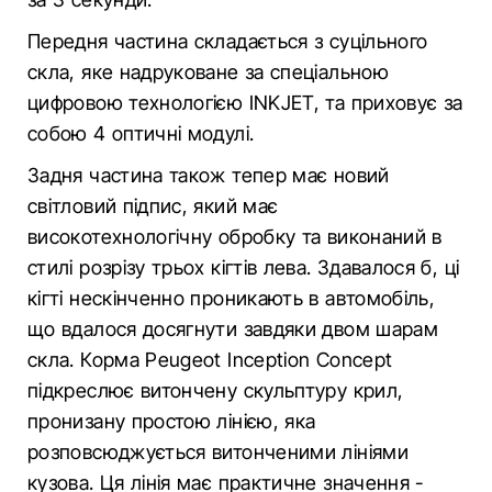
Передня частина складається з суцільного
скла, яке надруковане за спеціальною
цифровою технологією INKJET, та приховує за
собою 4 оптичні модулі.
Задня частина також тепер має новий
світловий підпис, який має
високотехнологічну обробку та виконаний в
стилі розрізу трьох кігтів лева. Здавалося б, ці
кігті нескінченно проникають в автомобіль,
що вдалося досягнути завдяки двом шарам
скла. Корма Peugeot Inception Concept
підкреслює витончену скульптуру крил,
пронизану простою лінією, яка
розповсюджується витонченими лініями
кузова. Ця лінія має практичне значення -