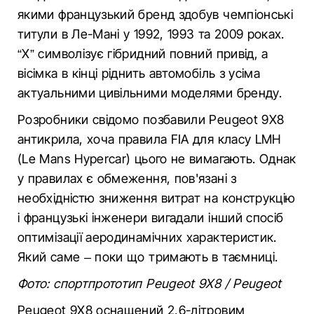
якими французький бренд здобув чемпіонські
титули в Ле-Мані у 1992, 1993 та 2009 роках.
“X” символізує гібридний повний привід, а
вісімка в кінці ріднить автомобіль з усіма
актуальними цивільними моделями бренду.
Розробники свідомо позбавили Peugeot 9X8
антикрила, хоча правила FIA для класу LMH
(Le Mans Hypercar) цього не вимагають. Однак
у правилах є обмеження, пов'язані з
необхідністю зниження витрат на конструкцію
і французькі інженери вигадали інший спосіб
оптимізації аеродинамічних характеристик.
Який саме – поки що тримають в таємниці.
Фото: спортпрототип Peugeot 9X8 / Peugeot
Peugeot 9X8 оснащений 2,6-літровим