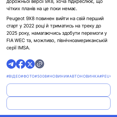
дорожньої версії 9X8, хоча підкреслює, що
чітких планів на це поки немає.
Peugeot 9X8 повинен вийти на свій перший
старт у 2022 році й триматись на треку до
2025 року, намагаючись здобути перемоги у
FIA WEC та, можливо, північноамериканській
серії IMSA.
#ВІДЕО
#ФОТО
#5008
#НОВИНИ
#АВТОНОВИНКА
#PEUGE