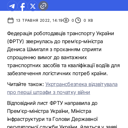
13 ТРАВНЯ 2022, 14:19
0
0 ХВ
Федерація роботодавців транспорту України
(ФРТУ) звернулась до прем’єр-міністра
Дениса Шмигаля з проханням сприяти
спрощенню вимог до вантажних
транспортних засобів та кваліфікації водіїв для
забезпечення логістичних потреб країни.
Читайте також:
Укртрансбезпека відзвітувала
про перші штрафи з початку війни
Відповідний лист ФРТУ направила до
Прем’єр-міністра України, Міністра
інфраструктури та Голови Державної
регуляторної служби України, йдеться у заяві