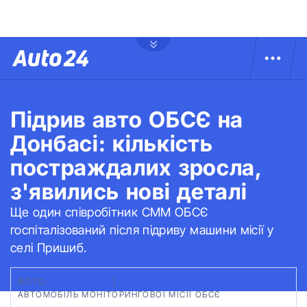
Підрив авто ОБСЄ на
Донбасі: кількість
постраждалих зросла,
з'явились нові деталі
Ще один співробітник СММ ОБСЄ
госпіталізований після підриву машини місії у
селі Пришиб.
ФОТО:
ISPC.ORG.UA
|
АВТОМОБІЛЬ МОНІТОРИНГОВОЇ МІСІЇ ОБСЄ