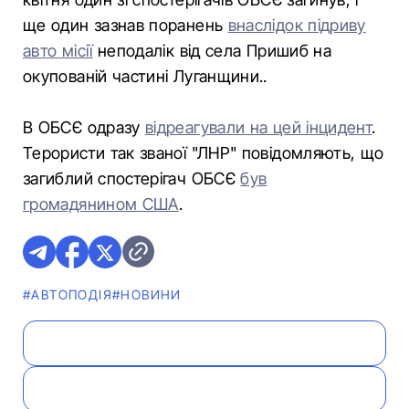
ще один зазнав поранень
внаслідок підриву
авто місії
неподалік від села Пришиб на
окупованій частині Луганщини..
В ОБСЄ одразу
відреагували на цей інцидент
.
Терористи так званої "ЛНР" повідомляють, що
загиблий спостерігач ОБСЄ
був
громадянином США
.
#АВТОПОДІЯ
#НОВИНИ