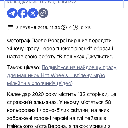
КАЛЕНДАР PIRELLI 2020, ІНДІЯ МУР
8 ГРУДНЯ 2019, 11:33
0
0 ХВ
Фотограф Паоло Роверсі вирішив передати
жіночу красу через “шекспірівські" образи і
назвав свою роботу “В пошуках Джульєти”.
Також цікаво:
Подивіться на найдовшу трасу
для машинок Hot Wheels – втілену мрію
мільйонів хлопчиків (відео)
Календар 2020 року містить 132 сторінки, це
справжній альманах. У ньому містяться 58
кольорових і чорно-білих світлин, на яких
зображені головні героїні на тлі пейзажів
ітаійського міста Верона, а також уривки з