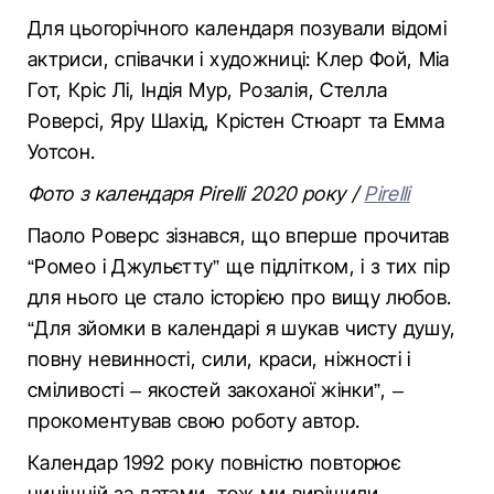
Для цьогорічного календаря позували відомі
актриси, співачки і художниці: Клер Фой, Міа
Гот, Кріс Лі, Індія Мур, Розалія, Стелла
Роверсі, Яру Шахід, Крістен Стюарт та Емма
Уотсон.
Фото з календаря Pirelli 2020 року /
Pirelli
Паоло Роверс зізнався, що вперше прочитав
“Ромео і Джульєтту” ще підлітком, і з тих пір
для нього це стало історією про вищу любов.
“Для зйомки в календарі я шукав чисту душу,
повну невинності, сили, краси, ніжності і
сміливості – якостей закоханої жінки”, –
прокоментував свою роботу автор.
Календар 1992 року повністю повторює
нинішній за датами, тож ми вирішили