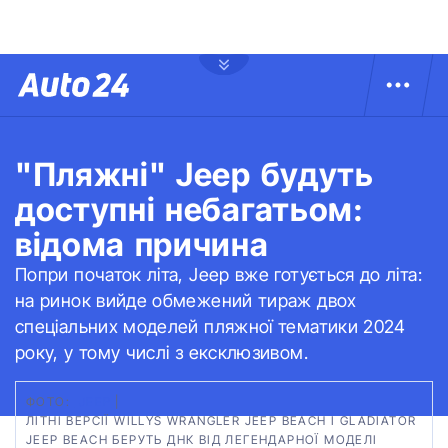
"Пляжні" Jeep будуть
доступні небагатьом:
відома причина
Попри початок літа, Jeep вже готується до літа:
на ринок вийде обмежений тираж двох
спеціальних моделей пляжної тематики 2024
року, у тому числі з ексклюзивом.
ФОТО:
JEEP
|
ЛІТНІ ВЕРСІЇ WILLYS WRANGLER JEEP BEACH І GLADIATOR
JEEP BEACH БЕРУТЬ ДНК ВІД ЛЕГЕНДАРНОЇ МОДЕЛІ