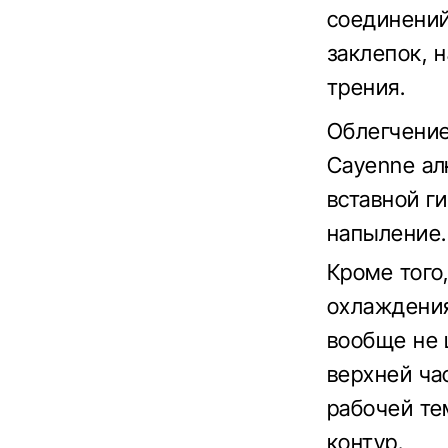
соединений
заклепок, 
трения.
Облегчение
Cayenne ал
вставной г
напыление.
Кроме того
охлаждения
вообще не 
верхней час
рабочей те
контур.