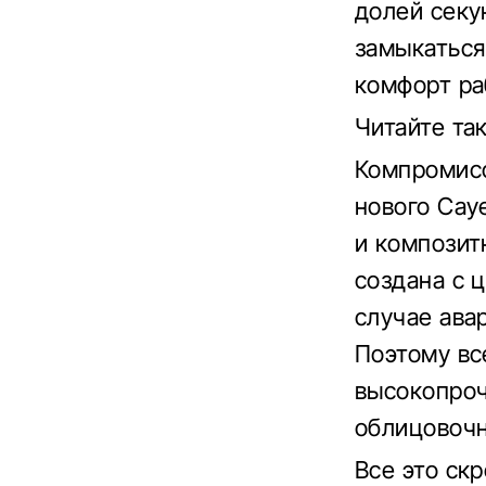
долей секу
замыкаться
комфорт ра
Читайте та
Компромисс
нового Cay
и композит
создана с 
случае ава
Поэтому вс
высокопроч
облицовочн
Все это ск