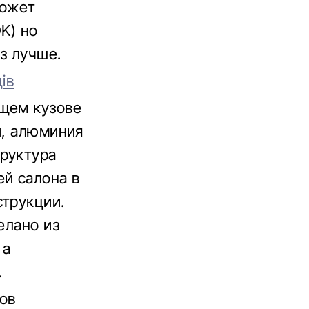
может
K) но
з лучше.
ів
ущем кузове
и, алюминия
труктура
ей салона в
струкции.
елано из
 а
.
ов