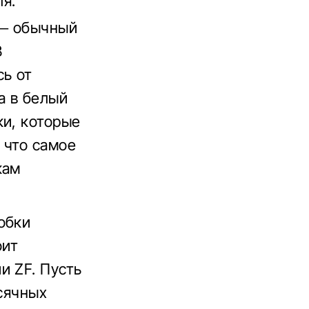
я.
 – обычный
В
сь от
а в белый
ки, которые
 что самое
кам
обки
оит
и ZF. Пусть
ысячных