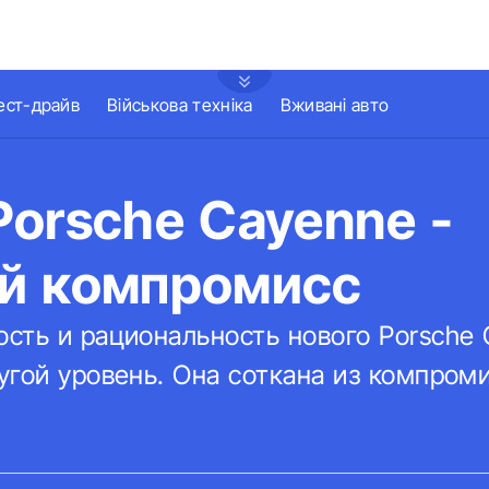
ест-драйв
Військова техніка
Вживані авто
orsche Cayenne -
й компромисс
сть и рациональность нового Porsche
гой уровень. Она соткана из компроми