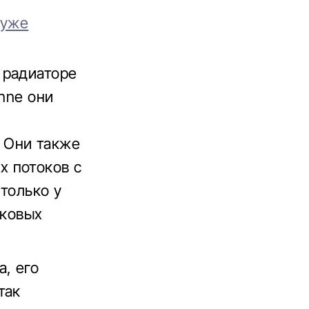
 уже
 радиаторе
enne они
 Они также
 потоков с
только у
оковых
, его
так