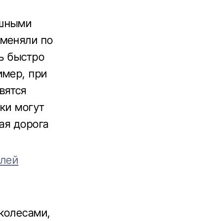
ушными
именяли по
нь быстро
имер, при
вятся
ски могут
ая дорога
елей
колесами,