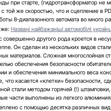
нды при старте, (гидротрансформатор не 
 с той же скоростью, что и сцепление в PD
боты 8-диапазонного автомата во много ра
кже:
Названі найбажаніші автомобілі українц
 совершенно другого рода кроется в нес
enne. Он сделан из нескольких видов стал
ных материалов. Сложная многослойная с
целью обеспечения безопасности обитател
рии и обеспечения минимального веса кон
е, что касается «клетки» безопасности, сд
ной стали методом горячей (!) штамповки,
ые части выполнены из легкого алюминия
реплено с помощью десятка различных вид