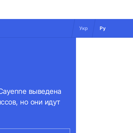
Укр
Ру
 Cayenne выведена
ссов, но они идут