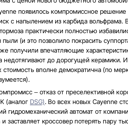
има с ценой нового бюджетного автомобил
yenne появилось компромиссное решение
иск с напылением из карбида вольфрама. 
 тормоза практически полностью избавили
 пыли (и это позволило покрасить суппорт
акже получили впечатляющие характеристи
а недотягивают до дорогущей керамики. И
х стоимость вполне демократична (по мер
зумеется).
омпромисс – отказ от преселективной кор
K (аналог
DSG)
. Во всех новых Cayenne ст
ий гидромеханический автомат от компани
а и заставляет кроссовер потерять пару т