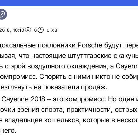
018, 10:10
0
0 ХВ
доксальные поклонники Porsche будут пер
зывая, что настоящие штуттгарские скакун
ь с эрой воздушного охлаждения, а Cayenn
омпромисс. Спорить с ними никто не соби
 взглянуть на показатели продаж.
e Cayenne 2018 – это компромисс. Но один 
точки зрения спорта, практичности, остр
ля владельцев кошельков, которые в неско
него.