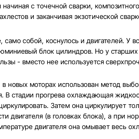
 начиная с точечной сварки, композитного
нахлестов и заканчивая экзотической свар
, само собой, коснулось и двигателей. У в
юминиевый блок цилиндров. Но у старших
ильзы - вместо нее используется сверхпро
, в новых моторах использован метод выб
. В стадии прогрева охлаждающая жидко
циркулировать. Затем она циркулирует тол
ти двигателя (в головках блока), а при но
мпературе двигателя она омывает весь о