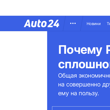
Новини
Т
Почему P
сплошно
Общая экономично
на совершенно дру
ему на пользу.