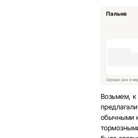
Пальне
Середні ціни в м
Возьмем, к
предлагали
обычными к
тормозными