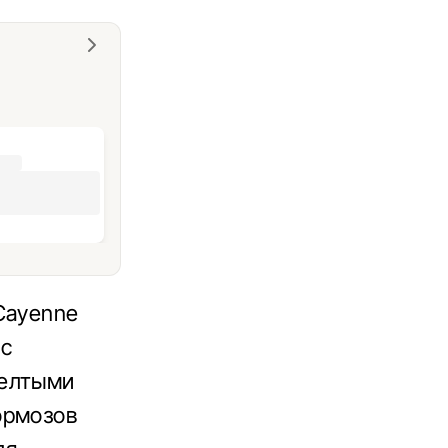
Cayenne
 с
желтыми
ормозов