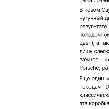
была сравн
В новом Ca
чугунный д
результате
колодочной
цвет), а т
лишь слегк
важное – и
Porsche, ра
Еще один к
передач PD
классическ
эта коробк