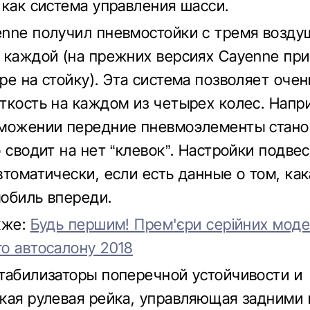
 как система управления шасси.
nne получил пневмостойки с тремя возд
 каждой (на прежних версиях Cayenne пр
ре на стойку). Эта система позволяет оче
ткость на каждом из четырех колес. Напр
можении передние пневмоэлементы стано
 сводит на нет “клевок”. Настройки подве
втоматически, если есть данные о том, как
обиль впереди.
кже:
Будь першим! Прем'єри серійних мод
о автосалону 2018
табилизаторы поперечной устойчивости и
кая рулевая рейка, управляющая задними 