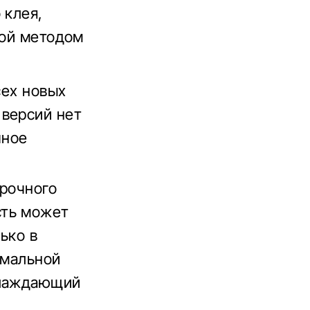
 клея,
кой методом
сех новых
 версий нет
чное
орочного
сть может
ько в
рмальной
хлаждающий