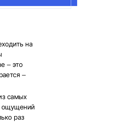
еходить на
ы
e – это
рается –
из самых
ых ощущений
лько раз