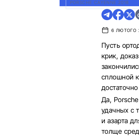
PORSCHE CAYENNE 2018
6 ЛЮТОГО 2
Пусть орто
крик, дока
закончилис
сплошной к
достаточно
Да, Porsch
удачных с 
и азарта д
толще сред