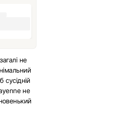
загалі не
інімальний
б сусідній
Cayenne не
 новенький