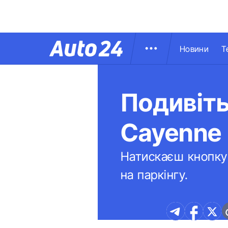
Новини
Т
Подивіть
Cayenne
Натискаєш кнопку 
на паркінгу.