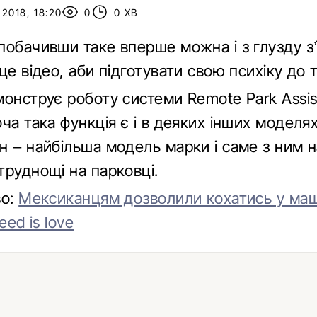
2018, 18:20
0
0 ХВ
побачивши таке вперше можна і з глузду з’
це відео, аби підготувати свою психіку до т
монструє роботу системи Remote Park Assis
ча така функція є і в деяких інших моделя
н – найбільша модель марки і саме з ним 
труднощі на парковці.
во:
Мексиканцям дозволили кохатись у маш
eed is love