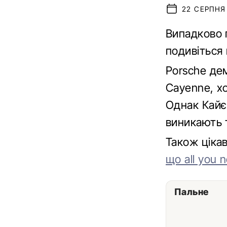
22 СЕРПНЯ 
Випадково 
подивіться 
Porsche де
Cayenne, хо
Однак Кайє
виникають 
Також ціка
що аll you n
Пальне