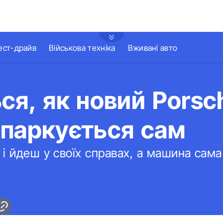
ест-драйв
Військова техніка
Вживані авто
ся, як новий Porsc
 паркується сам
і йдеш у своїх справах, а машина сама