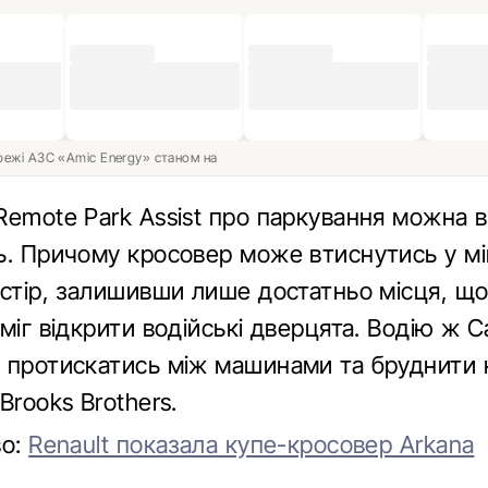
ережі АЗС «Amic Energy» станом на
emote Park Assist про паркування можна в
ь. Причому кросовер може втиснутись у м
стір, залишивши лише достатньо місця, що
міг відкрити водійські дверцята. Водію ж 
 протискатись між машинами та бруднити
Brooks Brothers.
во:
Renault показала купе-кросовер Arkana