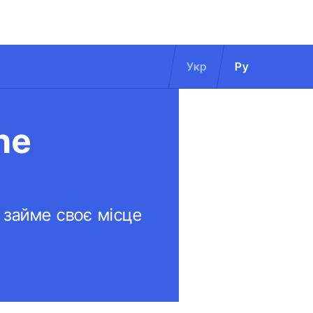
Укр
Ру
he
 займе своє місце