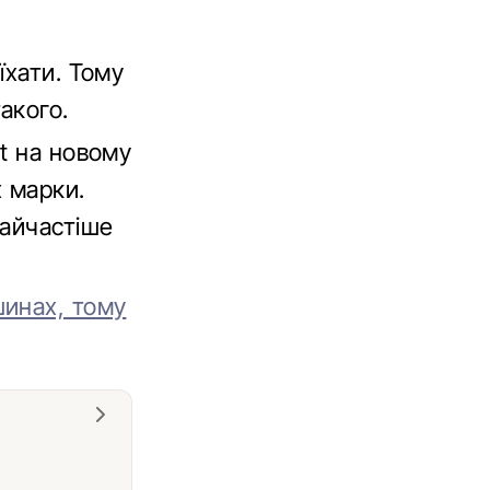
їхати. Тому
акого.
t на новому
х марки.
найчастіше
инах, тому