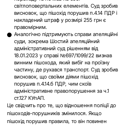
світлоповертальних елементів. Суд зробив
висновок, що пішохід порушив п.4.14 ПДР і
накладений штраф у розмірі 255 грн є
правомірним.
Аналогічно підтримують справи апеляційні
суди, зокрема Шостий апеляційний
адміністративний суд рішенням від
18.01.2023 у справі №697/1099/22 визнав
винним пішохода, який вибіг на проїзну
частину, де рухався транспорт. Суд зробив
висновок, що своїми діями пішохід
порушив п.4.14.б ПДР, чим скоїв
адміністративне правопорушення за ч.1
ст.127 КУпАП.
Це свідчить про те, що відношення поліції до
пішоходів-порушників змінилося. Якщо
пішохід порушив правила, то він повинен