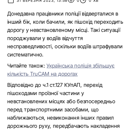
31 БЕРЕЗНЯ 2023, 13:58
0
0 ХВ
Донедавна працівники поліції відверталися в
інший бік, коли бачили, як пішохід переходить
дорогу у невстановленому місці. Такі ситуації
породжували у водіїв відчуття
несправедливості, оскільки водіїв штрафували
систематично.
Читайте також:
Українська поліція збільшує
кількість TruCAM на дорогах
Відповідно до ч.1 ст.127 КУпАП, перехід
пішоходами проїзної частини у
невстановлених місцях або безпосередньо
перед транспортними засобами, що
наближаються, невиконання інших правил
дорожнього руху, передбачають накладення