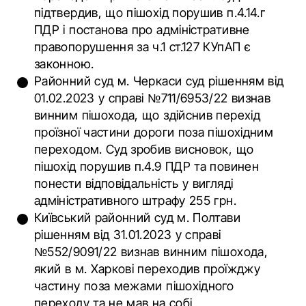
підтвердив, що пішохід порушив п.4.14.г
ПДР і постанова про адміністративне
правопорушення за ч.1 ст.127 КУпАП є
законною.
Районний суд м. Черкаси суд рішенням від
01.02.2023 у справі №711/6953/22 визнав
винним пішохода, що здійснив перехід
проїзної частини дороги поза пішохідним
переходом. Суд зробив висновок, що
пішохід порушив п.4.9 ПДР та повинен
понести відповідальність у вигляді
адміністративного штрафу 255 грн.
Київський районний суд м. Полтави
рішенням від 31.01.2023 у справі
№552/9091/22 визнав винним пішохода,
який в м. Харкові переходив проїжджу
частину поза межами пішохідного
переходу та не мав на собі