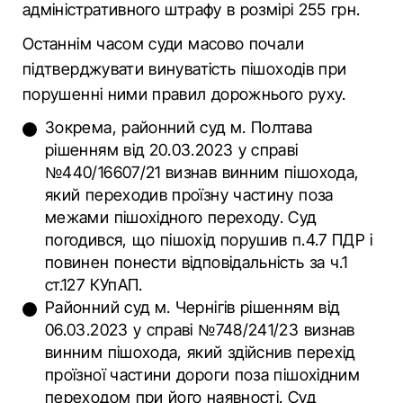
адміністративного штрафу в розмірі 255 грн.
Останнім часом суди масово почали
підтверджувати винуватість пішоходів при
порушенні ними правил дорожнього руху.
Зокрема, районний суд м. Полтава
рішенням від 20.03.2023 у справі
№440/16607/21 визнав винним пішохода,
який переходив проїзну частину поза
межами пішохідного переходу. Суд
погодився, що пішохід порушив п.4.7 ПДР і
повинен понести відповідальність за ч.1
ст.127 КУпАП.
Районний суд м. Чернігів рішенням від
06.03.2023 у справі №748/241/23 визнав
винним пішохода, який здійснив перехід
проїзної частини дороги поза пішохідним
переходом при його наявності. Суд