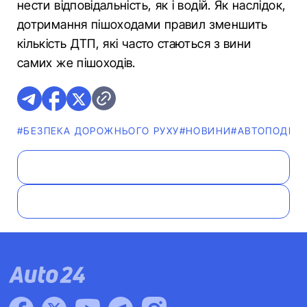
нести відповідальність, як і водій. Як наслідок,
дотримання пішоходами правил зменшить
кількість ДТП, які часто стаються з вини
самих же пішоходів.
#БЕЗПЕКА ДОРОЖНЬОГО РУХУ
#НОВИНИ
#АВТОПОДІЯ
#