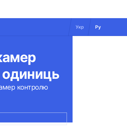
Укр
Ру
 камер
 одиниць
камер контролю