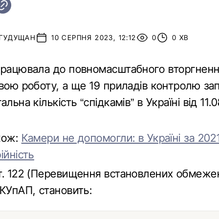
 ГУДУЩАН
10 СЕРПНЯ 2023, 12:12
0
0 ХВ
працювала до повномасштабного вторгнення
свою роботу, а ще 19 приладів контролю з
льна кількість “спідкамів” в Україні від 11.
кож:
Камери не допомогли: в Україні за 2021
ійність
т. 122 (Перевищення встановлених обмеже
 КУпАП, становить: