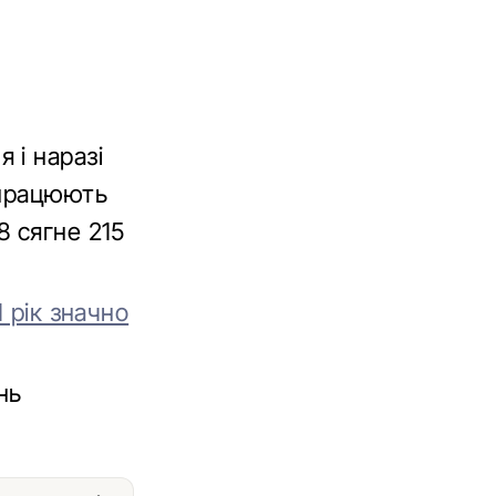
 і наразі
апрацюють
08 сягне 215
 рік значно
нь