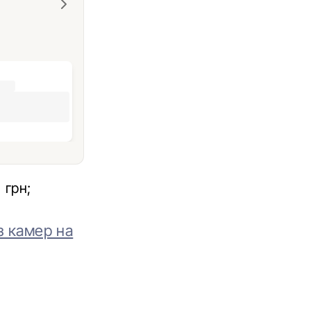
 грн;
з камер на