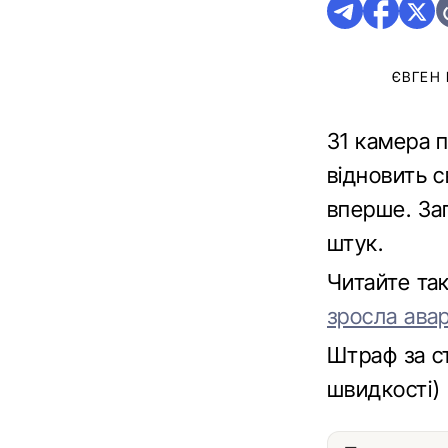
ЄВГЕН
31 камера 
відновить 
вперше. Зага
штук.
Читайте та
зросла авар
Штраф за с
швидкості)