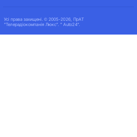
Усi права захищенi. © 2005-2026, ПрАТ
"Телерадіокомпанія Люкс". " Auto24".