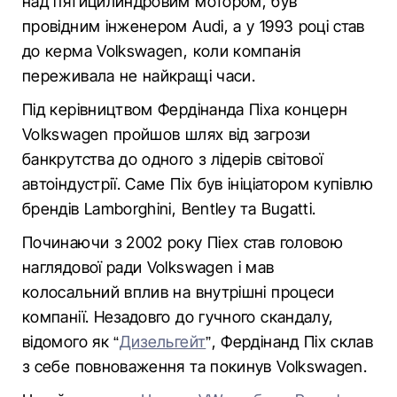
над пятицилиндровим мотором, був
провідним інженером Audi, а у 1993 році став
до керма Volkswagen, коли компанія
переживала не найкращі часи.
Під керівництвом Фердінанда Піха концерн
Volkswagen пройшов шлях від загрози
банкрутства до одного з лідерів світової
автоіндустрії. Саме Піх був ініціатором купівлю
брендів Lamborghini, Bentley та Bugatti.
Починаючи з 2002 року Піех став головою
наглядової ради Volkswagen і мав
колосальний вплив на внутрішні процеси
компанії. Незадовго до гучного скандалу,
відомого як “
Дизельгейт
”, Фердінанд Піх склав
з себе повноваження та покинув Volkswagen.