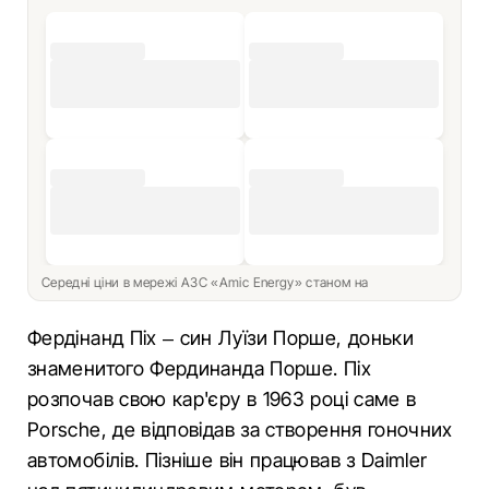
Середні ціни в мережі АЗС «Amic Energy» станом на
Фердінанд Піх – син Луїзи Порше, доньки
знаменитого Фердинанда Порше. Піх
розпочав свою кар'єру в 1963 році саме в
Porsche, де відповідав за створення гоночних
автомобілів. Пізніше він працював з Daimler