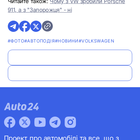
Читайте також:
Чому з VW зробили Porsche
911, а з "Запорожця" - ні
#ФОТО
#АВТОПОДІЯ
#НОВИНИ
#VOLKSWAGEN
Проект про автомобілі та все, що з