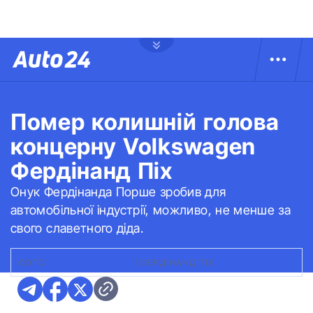
Помер колишній голова
концерну Volkswagen
Фердінанд Піх
Онук Фердінанда Порше зробив для
автомобільної індустрії, можливо, не менше за
свого славетного діда.
ФОТО:
THE AUSTRALIAN
|
ФЕРДІНАНД ПІХ