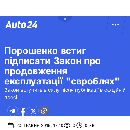
Порошенко встиг
підписати Закон про
продовження
експлуатації "євроблях"
Закон вступить в силу після публікації в офіційній
пресі.
20 ТРАВНЯ 2019, 17:10
0
0 ХВ