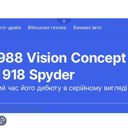
ест-драйв
Військова техніка
Вживані авто
988 Vision Concept
 918 Spyder
й час його дебюту в серійному вигляді
88 VISION CONCEPT