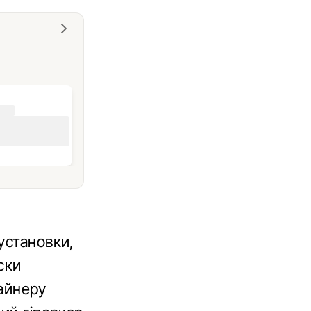
установки,
ски
зайнеру