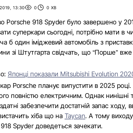
2019, 13:30
0
0 ХВ
о Porsche 918 Spyder було завершено у 201
ти суперкари сьогодні, потрібно мати в чи
а б один іміджевий автомобіль з приставко
вини зі Штутгарта свідчать, що “Порше” вж
во:
Японці показали Mitsubishi Evolution 202
кар Porsche планує випустити в 2025 році. 
ого повністю електричним. Однак нинішні т
здатні забезпечити достатній запас ходу, 
 вистачить хіба що на
Taycan
. А тому виход
 918 Spyder доведеться зачекати.