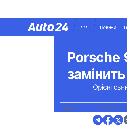
Новини
Т
Porsche 
замінить
Орієнтовни
ФОТО:
INVISIVE
|
PORSCHE 9