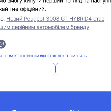
ємо змогу кинути перший погляд на наступн
хай і не офіційний.
во:
Новий Peugeot 3008 GT HYBRID4 став
шим серійним автомобілем бренду
SCHE
#АВТОНОВИНКА
#ФОТО
#ЕЛЕКТРОМОБІЛЬ