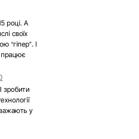
5 році. А
слі своїх
ю “гіпер”. І
е працює
0
І зробити
ехнології
вважають у
у