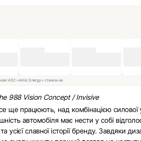
ережі АЗС «Amic Energy» станом на
he 988 Vision Concept / Invisive
усе ще працюють, над комбінацією силової 
шність автомобіля має нести у собі відголо
та усієї славної історії бренду. Завдяки ди