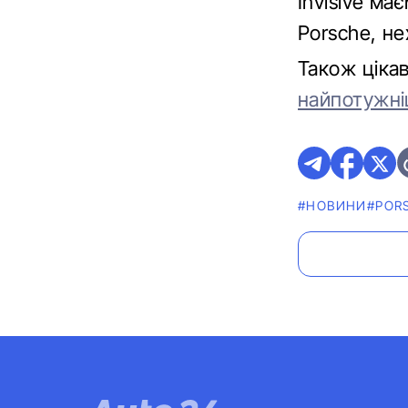
Invisive ма
Porsche, не
Також ціка
найпотужні
#НОВИНИ
#POR