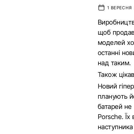
1 ВЕРЕСНЯ 
Виробництв
щоб продава
моделей хоч
останні но
над таким.
Також ціка
Новий гіпер
планують й
батарей не 
Porsche. Їх
наступника