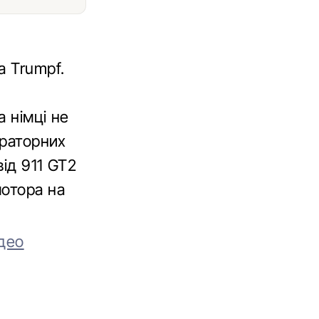
а Trumpf.
і
 німці не
ораторних
ід 911 GT2
мотора на
ідео