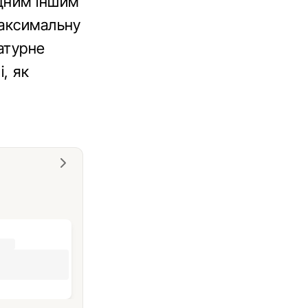
одним іншим
максимальну
атурне
, як