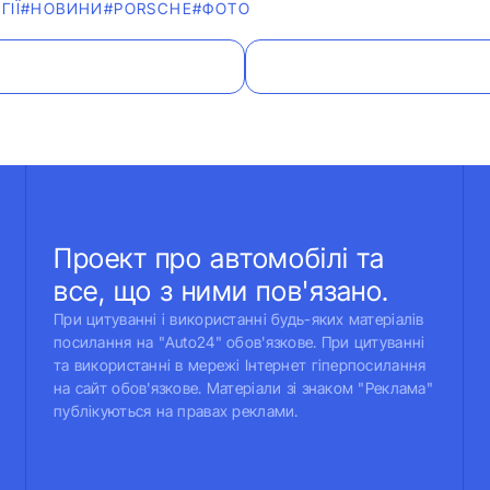
ГІЇ
#НОВИНИ
#PORSCHE
#ФОТО
Проект про автомобілі та
все, що з ними пов'язано.
При цитуванні і використанні будь-яких матеріалів
посилання на "Auto24" обов'язкове. При цитуванні
та використанні в мережі Інтернет гіперпосилання
на сайт обов'язкове. Матеріали зі знаком "Реклама"
публікуються на правах реклами.