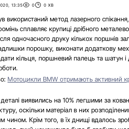
020, 13:35
0
0 ХВ
був використаний метод лазерного спікання
ромінь сплавляє крупиці дрібного металево
ісля одночасного друку кількох поршнів з
адлишки порошку, виконати додаткову мех
дати кільця, поршневий палець та шатун і
оботи.
во:
Мотоцикли BMW отримають активний кр
 деталі виявились на 10% легшими за кован
туру, оскільки матеріал в них розподілени
 чином. Крім того, в їх днищі вдалось зро