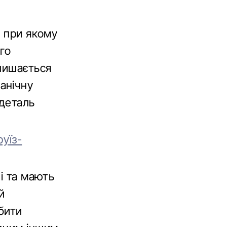
, при якому
го
алишається
анічну
 деталь
уїз-
і та мають
й
бити