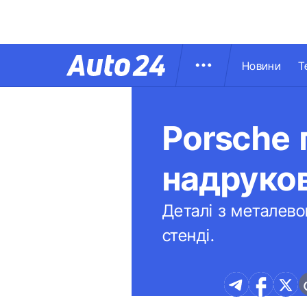
Новини
Т
Porsche 
надруков
Деталі з металево
стенді.