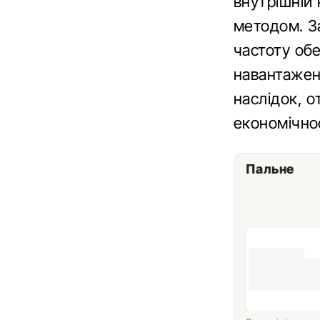
внутрішній
методом. З
частоту обе
навантаженн
наслідок, 
економічнос
Пальне