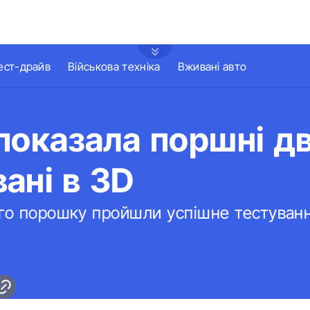
ест-драйв
Військова техніка
Вживані авто
показала поршні дв
ані в 3D
го порошку пройшли успішне тестуванн