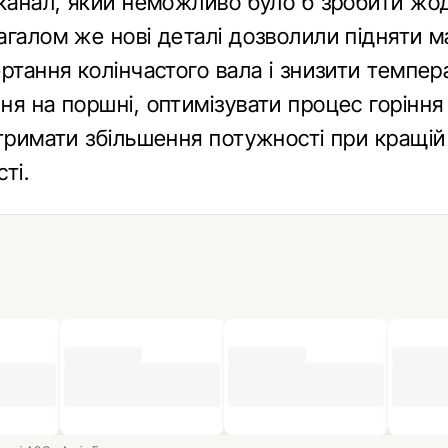
 канал, який неможливо було б зробити ж
агалом же нові деталі дозволили підняти 
ртання колінчастого вала і знизити темпер
я на поршні, оптимізувати процес горіння і
отримати збільшення потужності при кращій
ті.