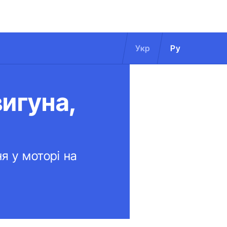
Укр
Ру
игуна,
я у моторі на