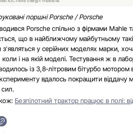
ережі АЗС «Amic Energy» станом на
уковані поршні Porsche / Porsche
одився Porsche спільно з фірмами Mahle т
ться, що в найближчому майбутньому так
з’являться у серійних моделях марки, хоча
коли і на якій моделі. Тестування ж в лаб
одилось із 3,8-літровим бітурбо мотором в
 експерименту вдалось покращити віддачу 
 сил.
акож:
Безпілотний трактор працює в полі: в