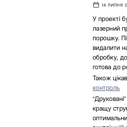
14 ЛИПНЯ 2
У проекті 
лазерний п
порошку. П
видалити н
обробку, до
готова до р
Також ціка
контроль
“Друковані”
кращу струк
оптимальним