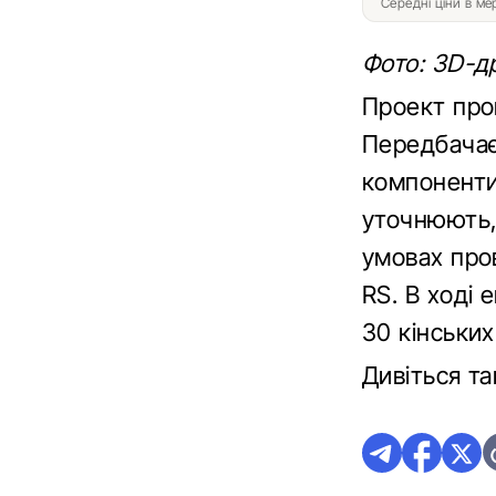
Середні ціни в м
Фото: 3D-др
Проект пров
Передбачає
компоненти 
уточнюють, 
умовах пров
RS. В ході
30 кінських
Дивіться т