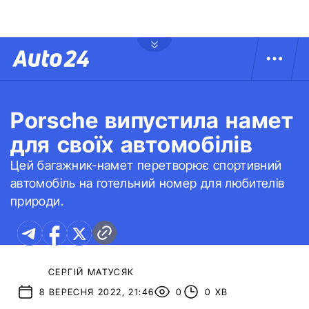
Porsche випустила намет
для своїх автомобілів
Цей багажник-намет перетворює спортивний
автомобіль на готельний номер для любителів
природи.
СЕРГІЙ МАТУСЯК
8 ВЕРЕСНЯ 2022, 21:46
0
0 ХВ