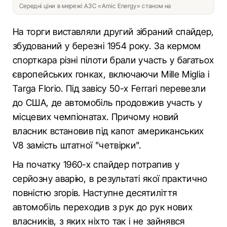
Середні ціни в мережі АЗС «Amic Energy» станом на
На торги виставляли другий зібраний спайдер,
збудований у березні 1954 року. За кермом
спорткара різні пілоти брали участь у багатьох
європейських гонках, включаючи Mille Miglia і
Targa Florio. Під завісу 50-х Ferrari перевезли
до США, де автомобіль продовжив участь у
місцевих чемпіонатах. Причому новий
власник встановив під капот американських
V8 замість штатної "четвірки".
На початку 1960-х спайдер потрапив у
серйозну аварію, в результаті якої практично
повністю згорів. Наступне десятиліття
автомобіль переходив з рук до рук нових
власників, з яких ніхто так і не зайнявся