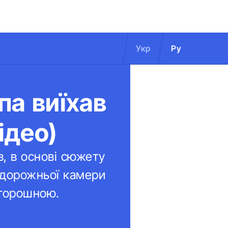
Укр
Ру
па виїхав
ідео)
в, в основі сюжету
 дорожньої камери
оторошною.