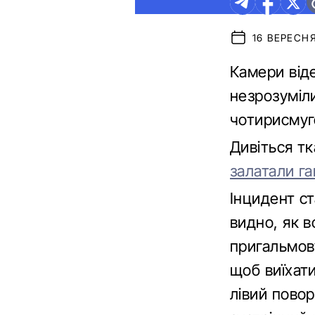
16 ВЕРЕСНЯ
Камери від
незрозуміли
чотирисмуго
Дивіться т
залатали га
Інцидент ст
видно, як в
пригальмову
щоб виїхат
лівий повор