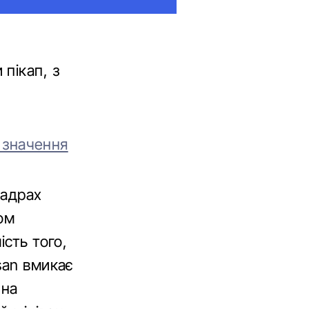
пікап, з
о значення
кадрах
ом
ість того,
san вмикає
 на