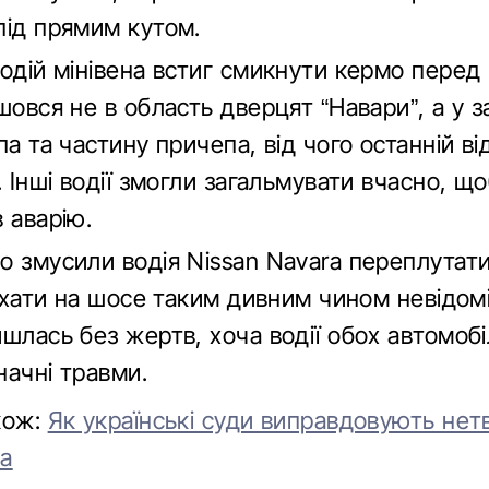
під прямим кутом.
водій мінівена встиг смикнути кермо перед
шовся не в область дверцят “Навари”, а у 
па та частину причепа, від чого останній в
. Інші водії змогли загальмувати вчасно, щ
 аварію.
 змусили водія Nissan Navara переплутати
иїхати на шосе таким дивним чином невідомі
шлась без жертв, хоча водії обох автомобі
начні травми.
кож:
Як українські суди виправдовують нет
ма