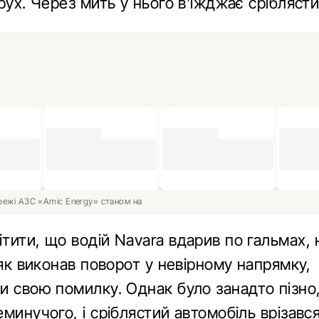
рух. Через мить у нього в’їжджає сріблясти
ережі АЗС «Amic Energy» станом на
тити, що водій Navara вдарив по гальмах,
 як виконав поворот у невірному напрямку,
и свою помилку. Однак було занадто пізно
минучого, і сріблястий автомобіль врізався