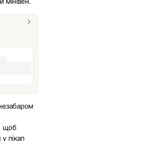
й мінівен.
 незабаром
, щоб
 у пікап