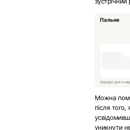
зустрічний 
Пальне
Середні ціни в м
Можна помі
після того,
усвідомивш
уникнути не