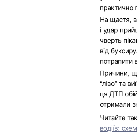
практично 
На щастя, 
і удар прий
чверть піка
від буксиру
потрапити в
Причини, що
“ліво” та в
ця ДТП обій
отримали з
Читайте та
водіїв: схе