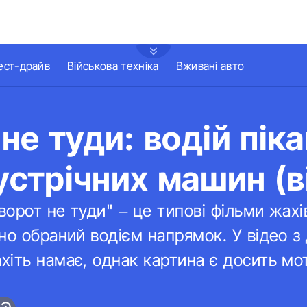
ест-драйв
Військова техніка
Вживані авто
не туди: водій піка
зустрічних машин (в
орот не туди" – це типові фільми жахі
но обраний водієм напрямок. У відео з
хіть намає, однак картина є досить м