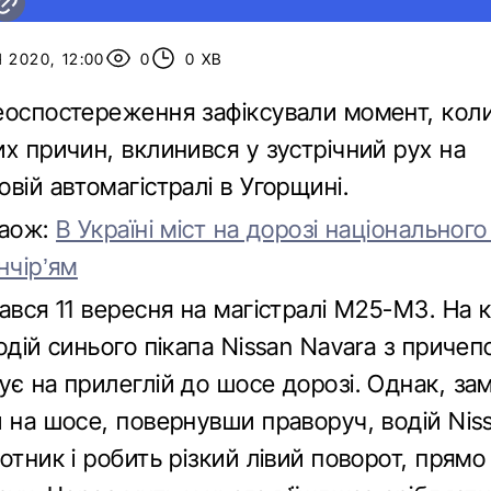
 2020, 12:00
0
0 ХВ
еоспостереження зафіксували момент, коли 
х причин, вклинився у зустрічний рух на
вій автомагістралі в Угорщині.
каож:
В Україні міст на дорозі національног
нчір’ям
ався 11 вересня на магістралі M25-M3. На 
одій синього пікапа Nissan Navara з причеп
є на прилеглій до шосе дорозі. Однак, зам
и на шосе, повернувши праворуч, водій Nis
отник і робить різкий лівий поворот, прямо