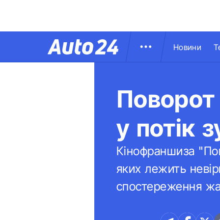
Новини
Т
Поворот 
у потік 
Кінофраншиза "Пов
яких лежить невір
спостереження жа