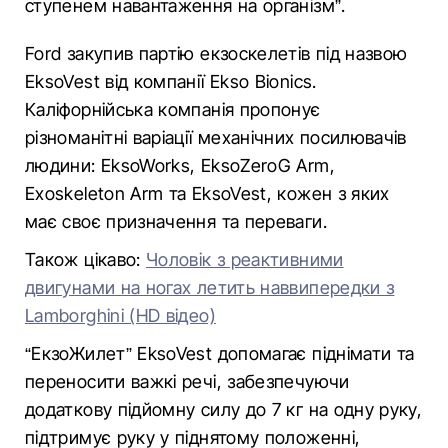
ступенем навантаження на організм”.
Ford закупив партію екзоскелетів під назвою
EksoVest від компанії Ekso Bionics.
Каліфорнійська компанія пропонує
різноманітні варіації механічних посилювачів
людини: EksoWorks, EksoZeroG Arm,
Exoskeleton Arm та EksoVest, кожен з яких
має своє призначення та переваги.
Також цікаво:
Чоловік з реактивними
двигунами на ногах летить наввипередки з
Lamborghini (HD відео)
“ЕкзоЖилет” EksoVest допомагає піднімати та
переносити важкі речі, забезпечуючи
додаткову підйомну силу до 7 кг на одну руку,
підтримує руку у піднятому положенні,