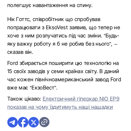
полегшує навантаження на спину.
Нік Готтс, співробітник що спробував
попрацювати з EksoVest заявив, що тепер не
хоче з ним розлучатись під час зміни. “Будь-
яку важку роботу я б не робив без нього”, –
сказав він.
Ford збирається поширити цю технологію на
15 своїх заводів у семи країнах світу. В даний
час кожен північноамериканський завод Ford
вже має “ЕкзоВест”.
Також цікаво:
Електричний гіперкар NIO EP9
показав на чому їздитимуть наші нащадки