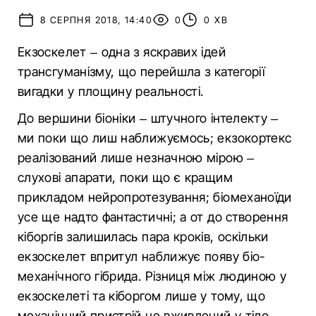
8 СЕРПНЯ 2018, 14:40
0
0 ХВ
Екзоскелет – одна з яскравих ідей
трансгуманізму, що перейшла з категорії
вигадки у площину реальності.
До вершини біоніки – штучного інтелекту –
ми поки що лиш наближуємось; екзокортекс
реалізований лише незначною мірою –
слухові апарати, поки що є кращим
прикладом нейропротезування; біомеханоїди
усе ще надто фантастичні; а от до створення
кіборгів залишилась пара кроків, оскільки
екзоскелет впритул наближує появу біо-
механічного гібрида. Різниця між людиною у
екзоскелеті та кіборгом лише у тому, що
механічний пристрій не вживлений у тіло