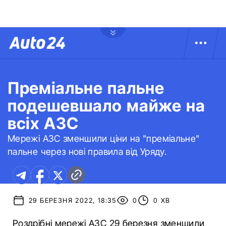
Преміальне пальне
подешевшало майже на
всіх АЗС
Мережі АЗС зменшили ціни на "преміальне"
пальне через нові правила від Уряду.
29 БЕРЕЗНЯ 2022, 18:35
0
0 ХВ
Роздрібні мережі АЗС 29 березня зменшили