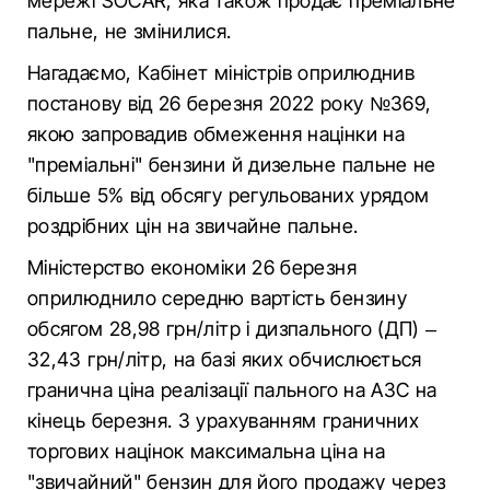
мережі SOCAR, яка також продає преміальне
пальне, не змінилися.
Нагадаємо, Кабінет міністрів оприлюднив
постанову від 26 березня 2022 року №369,
якою запровадив обмеження націнки на
"преміальні" бензини й дизельне пальне не
більше 5% від обсягу регульованих урядом
роздрібних цін на звичайне пальне.
Міністерство економіки 26 березня
оприлюднило середню вартість бензину
обсягом 28,98 грн/літр і дизпального (ДП) –
32,43 грн/літр, на базі яких обчислюється
гранична ціна реалізації пального на АЗС на
кінець березня. З урахуванням граничних
торгових націнок максимальна ціна на
"звичайний" бензин для його продажу через