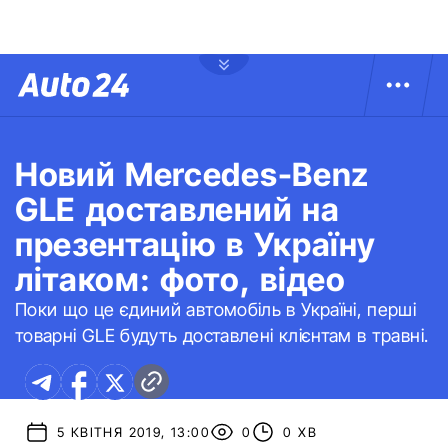
Новий Mercedes-Benz
GLE доставлений на
презентацію в Україну
літаком: фото, відео
Поки що це єдиний автомобіль в Україні, перші
товарні GLE будуть доставлені клієнтам в травні.
5 КВІТНЯ 2019, 13:00
0
0 ХВ