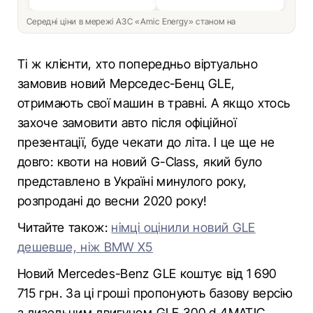
Середні ціни в мережі АЗС «Amic Energy» станом на
Ті ж клієнти, хто попередньо віртуально
замовив новий Мерседес-Бенц GLE,
отримають свої машин в травні. А якщо хтось
захоче замовити авто після офіційної
презентації, буде чекати до літа. І це ще не
довго: квоти на новий G-Class, який було
представлено в Україні минулого року,
розпродані до весни 2020 року!
Читайте також:
німці оцінили новий GLE
дешевше, ніж BMW X5
Новий Mercedes-Benz GLE коштує від 1 690
715 грн. За ці гроші пропонують базову версію
з дизельним двигуном GLE 300 d 4MATIC.