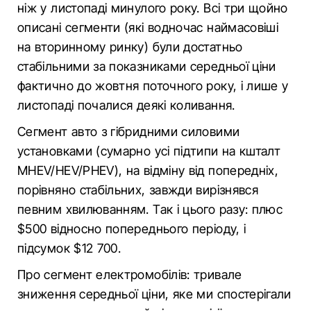
ніж у листопаді минулого року. Всі три щойно
описані сегменти (які водночас наймасовіші
на вторинному ринку) були достатньо
стабільними за показниками середньої ціни
фактично до жовтня поточного року, і лише у
листопаді почалися деякі коливання.
Сегмент авто з гібридними силовими
установками (сумарно усі підтипи на кшталт
MHEV/HEV/PHEV), на відміну від попередніх,
порівняно стабільних, завжди вирізнявся
певним хвилюванням. Так і цього разу: плюс
$500 відносно попереднього періоду, і
підсумок $12 700.
Про сегмент електромобілів: тривале
зниження середньої ціни, яке ми спостерігали