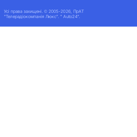
Усi права захищенi. © 2005-2026, ПрАТ
"Телерадіокомпанія Люкс". " Auto24".