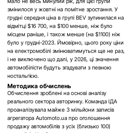
мало не весь минулий рік, для цієї групи
змінилося у жовтні на помітне зростання. У
грудні середня ціна в групі BEV зупинилася на
відмітці $16 700, на $100 менше, ніж було
місцем раніше, і також менше (на $1100) ніж
було у грудні-2023. Ймовірно, цього року ціни
на електромобілі змінюватимуться ще не раз,
і не виключено що далі, у 2026, ці значення
автомобілісти будуть згадувати з певною
ностальгією.
Методика обчислень
Обчислення зроблені на основі аналізу
реального сектора авторинку. Команда ІДА
проаналізувала майже 3 мільйони записів
агрегатора Automoto.ua про оголошення
продажу автомобілів з усіх (близько 100)