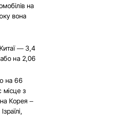
омобілів на
року вона
Китаї — 3,4
 або на 2,06
о на 66
 місце з
нна Корея –
Ізраїлі,