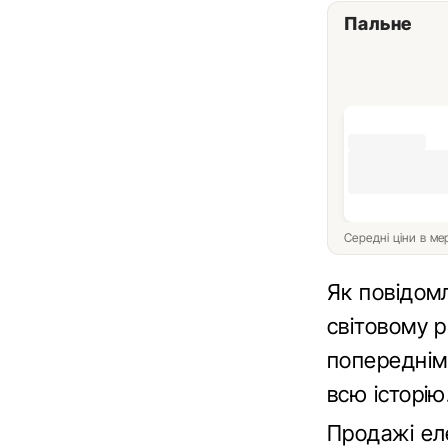
Пальне
Середні ціни в м
Як повідом
світовому р
попереднім
всю історію
Продажі ел