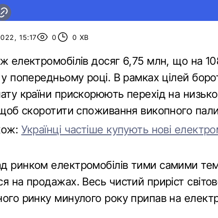
022, 15:17
0
0 ХВ
ж електромобілів досяг 6,75 млн, що на 108
 у попередньому році. В рамках цілей боро
мату країни прискорюють перехід на низько
, щоб скоротити споживання викопного пали
кож:
Українці частіше купують нові електро
д ринком електромобілів тими самими те
я на продажах. Весь чистий приріст світов
ного ринку минулого року припав на електр