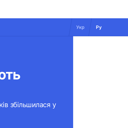
Укр
Ру
ють
ків збільшилася у