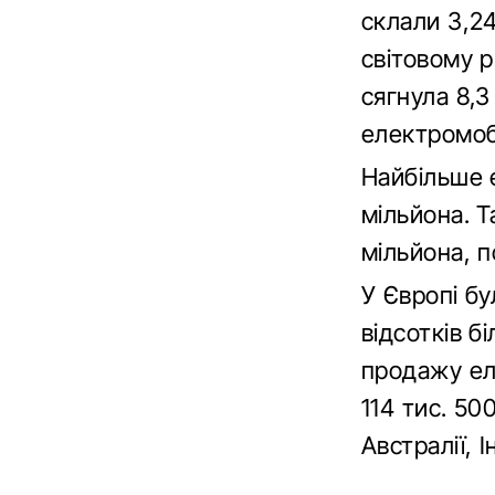
склали 3,24
світовому р
сягнула 8,3
електромобі
Найбільше е
мільйона. Т
мільйона, п
У Європі бу
відсотків б
продажу еле
114 тис. 50
Австралії, І