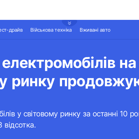
ест-драйв
Військова техніка
Вживані авто
електромобілів на
му ринку продовжу
и
лів у світовому ринку за останні 10 ро
3 відсотка.