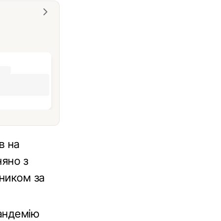
в на
няно з
ником за
пандемію