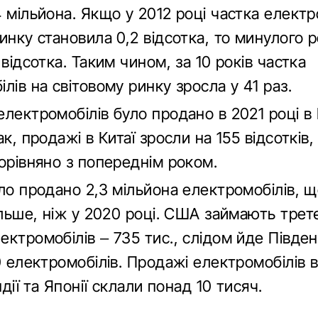
 мільйона. Якщо у 2012 році частка електр
инку становила 0,2 відсотка, то минулого 
 відсотка. Таким чином, за 10 років частка
лів на світовому ринку зросла у 41 раз.
лектромобілів було продано в 2021 році в 
ак, продажі в Китаї зросли на 155 відсотків,
орівняно з попереднім роком.
ло продано 2,3 мільйона електромобілів, щ
ільше, ніж у 2020 році. США займають третє
ктромобілів – 735 тис., слідом йде Півде
0 електромобілів. Продажі електромобілів в 
ндії та Японії склали понад 10 тисяч.