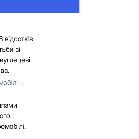
 відсотків
тьби зі
вуглецеві
ва.
мобілі –
мпами
ого
омобілі.