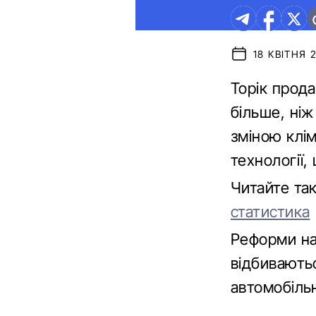
18 КВІТНЯ 2
Торік прода
більше, ніж
зміною клі
технології
Читайте та
статистика
Реформи на
відбиваютьс
автомобіль