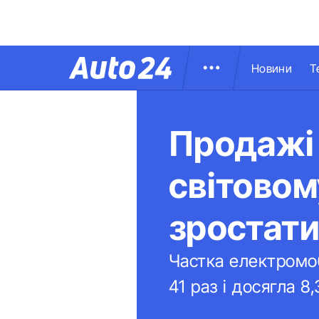
Новини
Т
Продажі 
світово
зростат
Частка електромобі
41 раз і досягла 8,