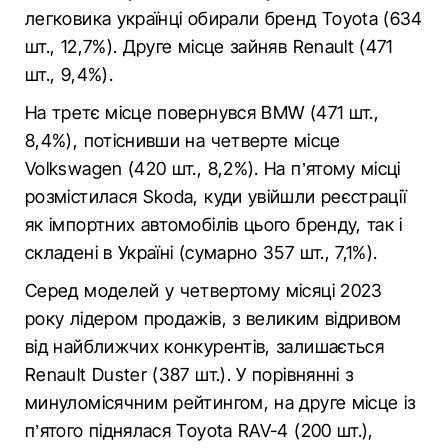
легковика українці обирали бренд Toyota (634
шт., 12,7%). Друге місце зайняв Renault (471
шт., 9,4%).
На третє місце повернувся BMW (471 шт.,
8,4%), потіснивши на четверте місце
Volkswagen (420 шт., 8,2%). На п’ятому місці
розмістилася Skoda, куди увійшли реєстрації
як імпортних автомобілів цього бренду, так і
складені в Україні (сумарно 357 шт., 7,1%).
Серед моделей у четвертому місяці 2023
року лідером продажів, з великим відривом
від найближчих конкурентів, залишається
Renault Duster (387 шт.). У порівнянні з
минуломісячним рейтингом, на друге місце із
п’ятого піднялася Toyota RAV-4 (200 шт.),