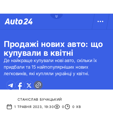
Продажі нових авто: що
купували в квітні
Де найкраще купували нові авто, скільки їх
придбали та 15 найпопулярніших нових
легковиків, які купляли українці у квітні.
СТАНІСЛАВ БУЧАЦЬКИЙ
1 ТРАВНЯ 2023, 19:30
0
0 ХВ