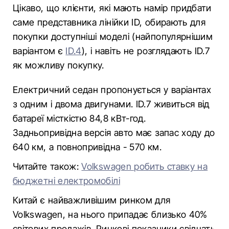
Цікаво, що клієнти, які мають намір придбати
саме представника лінійки ID, обирають для
покупки доступніші моделі (найпопулярнішим
варіантом є
ID.4
), і навіть не розглядають ID.7
як можливу покупку.
Електричний седан пропонується у варіантах
з одним і двома двигунами. ID.7 живиться від
батареї місткістю 84,8 кВт-год.
Задньопривідна версія авто має запас ходу до
640 км, а повнопривідна - 570 км.
Читайте також:
Volkswagen робить ставку на
бюджетні електромобілі
Китай є найважливішим ринком для
Volkswagen, на нього припадає близько 40%
світових продажів. Ринкові показники свідчать