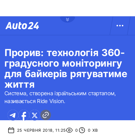
Прорив: технологія 360-
градусного моніторингу
для байкерів рятуватиме
життя
Система, створена ізраїльським стартапом,
називається Ride Vision.
25 ЧЕРВНЯ 2018, 11:25
0
0 ХВ