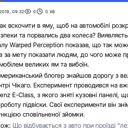
2019, 09:32
0
0 ХВ
ак вскочити в яму, щоб на автомобілі розк
зпеки та порвались два колеса? Виявляєть
лу Warped Perception показав, що так мож
ив за мету показати людям, до чого може п
мобілем великих ям та вибоїн.
американський блогер знайшов дорогу з в
нтрі Чікаго. Експеримент проводився на в
nz E-Class, з якого зняті кузовні панелі, 
роботу підвіски. Свої експерименти він зні
нкцією сповільненої зйомки.
кож:
Що відбувається з авто при проїзді "л