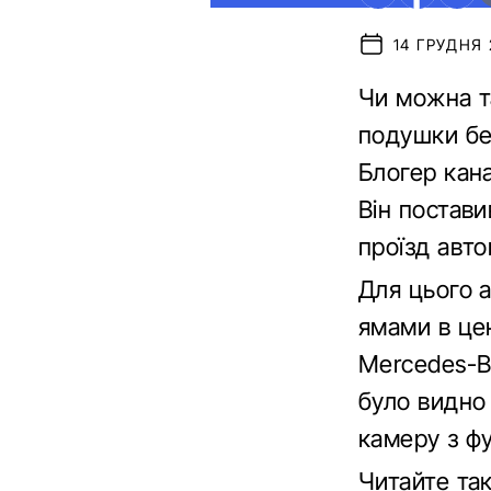
14 ГРУДНЯ 
Чи можна т
подушки бе
Блогер кана
Він постав
проїзд авто
Для цього 
ямами в це
Mercedes-Be
було видно 
камеру з фу
Читайте та