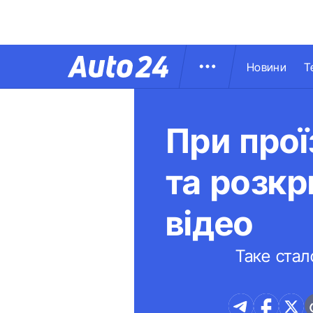
Новини
Т
При прої
та розкр
відео
Таке стал