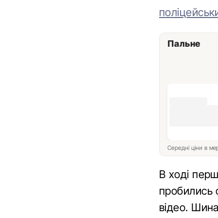
поліцейськи
Пальне
Середні ціни в м
В ході пер
пробились 
відео. Шина