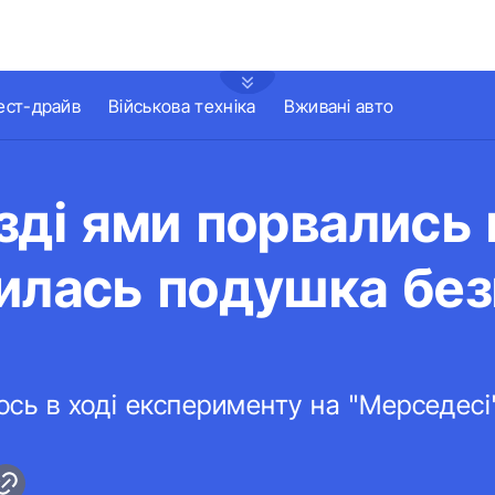
ест-драйв
Військова техніка
Вживані авто
зді ями порвались
илась подушка без
ось в ході експерименту на "Мерседесі"