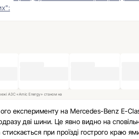
х":
ережі АЗС «Amic Energy» станом на
шого експерименту на Mercedes-Benz E-Cla
одразу дві шини. Це явно видно на сповіл
 стискається при проїзді гострого краю ями