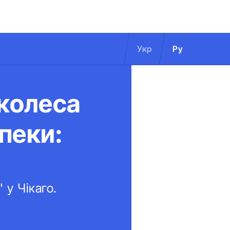
Укр
Ру
 колеса
пеки:
 у Чікаго.