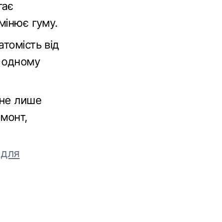
гає
мінює гуму.
томість від
а одному
 не лише
емонт,
 для