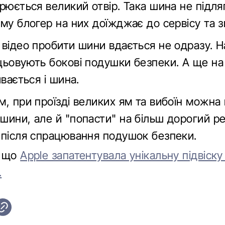
рюється великий отвір. Така шина не підля
му блогер на них доїжджає до сервісу та з
відео пробити шини вдається не одразу. На
цьовують бокові подушки безпеки. А ще н
ивається і шина.
м, при проїзді великих ям та вибоїн можна
шини, але й "попасти" на більш дорогий р
 після спрацювання подушок безпеки.
, що
Apple запатентувала унікальну підвіску
.