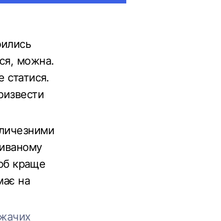
рились
ся, можна.
е статися.
ризвести
еличезними
живаному
щоб краще
має на
ежачих