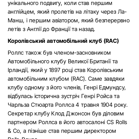
унікального подвигу, коли став першим
англійцем, який пролетів на літаку через Ла-
Манш, і першим авіатором, який безперервно
летів з Англії до Франції та назад.
Королівський автомобільний клуб (RAC)
Роллс також був членом-засновником
Автомобільного клубу Великої Британії та
Ірландії, який у 1897 році став Королівським
автомобільним клубом (RAC). Саме завдяки
клубу одному з його членів, Генрі Едмундсу,
відбулась історична зустріч Генрі Ройса та
Чарльза Стюарта Роллса 4 травня 1904 року.
Секретар клубу Клод Джонсон був діловим
партнером Роллса в його автосалоні CS Rolls
& Co, а пізніше став першим директором