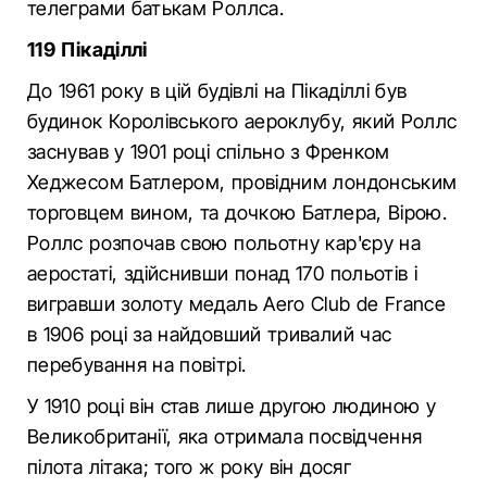
телеграми батькам Роллса.
119 Пікаділлі
До 1961 року в цій будівлі на Пікаділлі був
будинок Королівського аероклубу, який Роллс
заснував у 1901 році спільно з Френком
Хеджесом Батлером, провідним лондонським
торговцем вином, та дочкою Батлера, Вірою.
Роллс розпочав свою польотну кар'єру на
аеростаті, здійснивши понад 170 польотів і
вигравши золоту медаль Aero Club de France
в 1906 році за найдовший тривалий час
перебування на повітрі.
У 1910 році він став лише другою людиною у
Великобританії, яка отримала посвідчення
пілота літака; того ж року він досяг