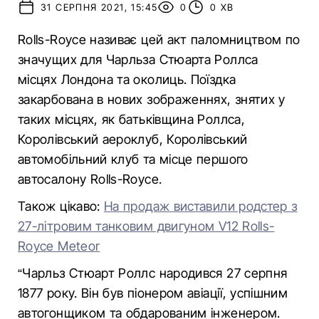
31 СЕРПНЯ 2021, 15:45
0
0 ХВ
Rolls-Royce називає цей акт паломництвом по
значущих для Чарльза Стюарта Роллса
місцях Лондона та околиць. Поїздка
закарбована в нових зображеннях, знятих у
таких місцях, як батьківщина Роллса,
Королівський аероклуб, Королівський
автомобільний клуб та місце першого
автосалону Rolls-Royce.
Також цікаво:
На продаж виставили родстер з
27-літровим танковим двигуном V12 Rolls-
Royce Meteor
“Чарльз Стюарт Роллс народився 27 серпня
1877 року. Він був піонером авіації, успішним
автогонщиком та обдарованим інженером.