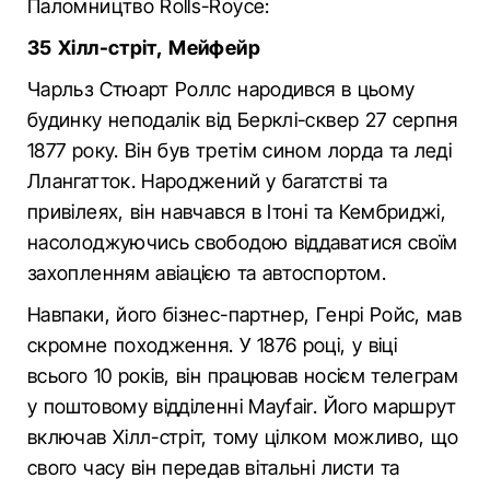
Паломництво Rolls-Royce:
35 Хілл-стріт, Мейфейр
Чарльз Стюарт Роллс народився в цьому
будинку неподалік від Берклі-сквер 27 серпня
1877 року. Він був третім сином лорда та леді
Ллангатток. Народжений у багатстві та
привілеях, він навчався в Ітоні та Кембриджі,
насолоджуючись свободою віддаватися своїм
захопленням авіацією та автоспортом.
Навпаки, його бізнес-партнер, Генрі Ройс, мав
скромне походження. У 1876 році, у віці
всього 10 років, він працював носієм телеграм
у поштовому відділенні Mayfair. Його маршрут
включав Хілл-стріт, тому цілком можливо, що
свого часу він передав вітальні листи та