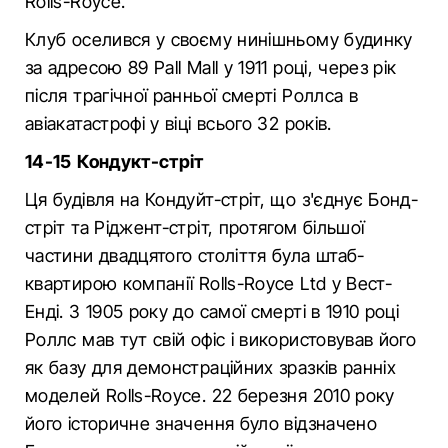
Rolls-Royce.
Клуб оселився у своєму нинішньому будинку
за адресою 89 Pall Mall у 1911 році, через рік
після трагічної ранньої смерті Роллса в
авіакатастрофі у віці всього 32 років.
14-15 Кондукт-стріт
Ця будівля на Кондуйт-стріт, що з'єднує Бонд-
стріт та Ріджент-стріт, протягом більшої
частини двадцятого століття була штаб-
квартирою компанії Rolls-Royce Ltd у Вест-
Енді. З 1905 року до самої смерті в 1910 році
Роллс мав тут свій офіс і використовував його
як базу для демонстраційних зразків ранніх
моделей Rolls-Royce. 22 березня 2010 року
його історичне значення було відзначено