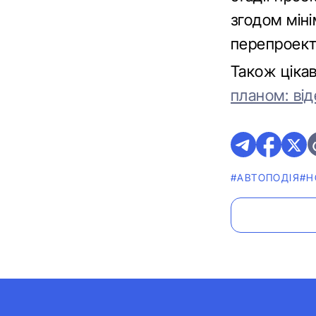
згодом міні
перепроекту
Також ціка
планом: від
#АВТОПОДІЯ
#Н