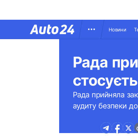
Новини
Т
Рада при
стосуєть
Рада прийняла зак
аудиту безпеки до