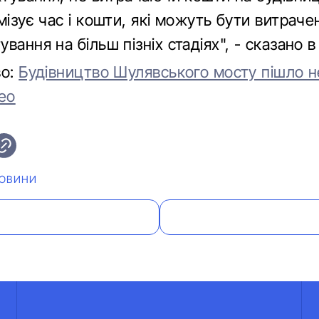
мізує час і кошти, які можуть бути витрачен
вання на більш пізніх стадіях", - сказано в
во:
Будівництво Шулявського мосту пішло н
ео
ОВИНИ