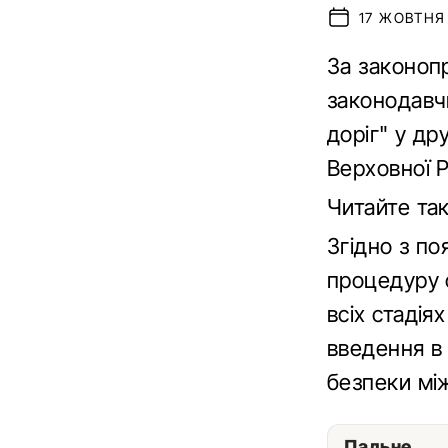
17 ЖОВТНЯ 
За законоп
законодавч
доріг" у др
Верховної 
Читайте та
Згідно з п
процедуру 
всіх стадія
введення в
безпеки між
Пальне