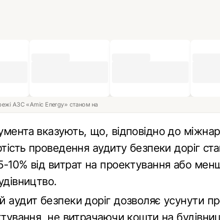
ережі АЗС «Amic Energy» станом на
умента вказують, що, відповідно до міжна
ртість проведення аудиту безпеки доріг ст
5-10% від витрат на проектування або мен
удівництво.
й аудит безпеки доріг дозволяє усунути п
ектування, не витрачаючи кошти на будівни