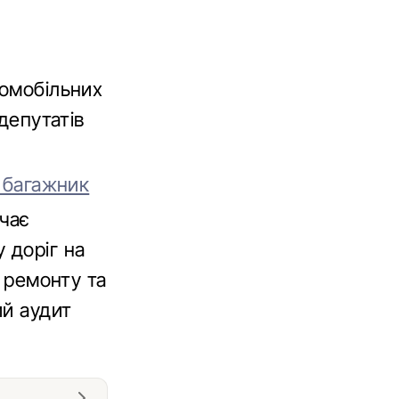
томобільних
депутатів
и багажник
чає
 доріг на
, ремонту та
ий аудит