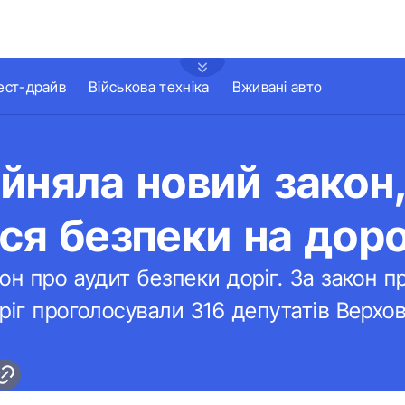
ест-драйв
Військова техніка
Вживані авто
йняла новий закон
ся безпеки на дор
он про аудит безпеки доріг. За закон 
ріг проголосували 316 депутатів Верхов