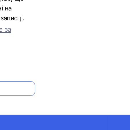
і на
 записці.
е за