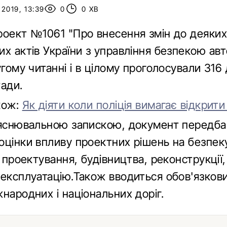
2019, 13:39
0
0 ХВ
роект №1061 "Про внесення змін до деяких
их актів України з управління безпекою ав
угому читанні і в цілому проголосували 316 
Ради.
кож:
Як діяти коли поліція вимагає відкрит
ояснювальною запискою, документ передба
оцінки впливу проектних рішень на безпеку
х проектування, будівництва, реконструкції
 експлуатацію.Також вводиться обов'язков
народних і національних доріг.