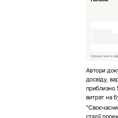
Середні ціни в м
Автори док
досвіду, ва
приблизно 
витрат на б
"Своєчасни
стадії про