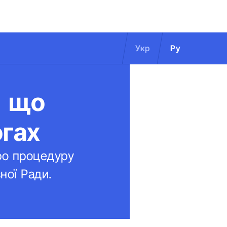
Укр
Ру
, що
огах
про процедуру
ної Ради.