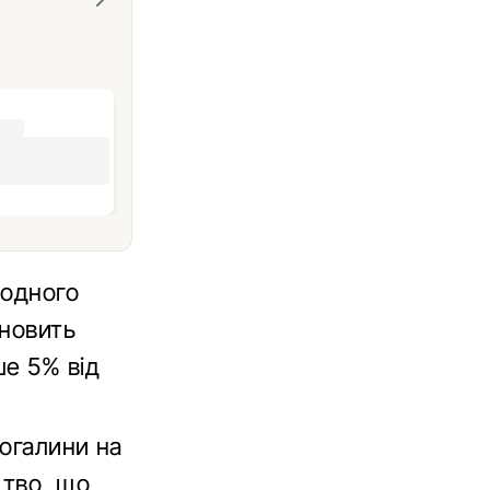
родного
ановить
ше 5% від
рогалини на
цтво, що