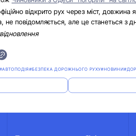
фіційно відкрито рух через міст, довжина 
, не повідомляється, але це станеться з д
відновлення
#АВТОПОДІЯ
#БЕЗПЕКА ДОРОЖНЬОГО РУХУ
#НОВИНИ
#ДО