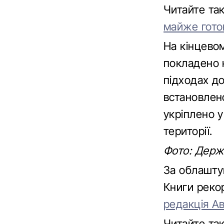
Читайте т
майже гото
На кінцево
покладено н
підходах д
встановлено
укріплено 
території.
Фото: Держ
За облашту
Книги реко
редакція А
Читайте т