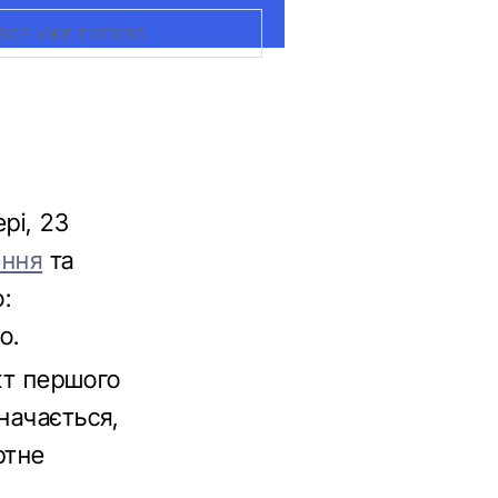
ВСЕ УЖЕ ГОТОВО
рі, 23
ення
та
:
о.
єкт першого
значається,
ртне