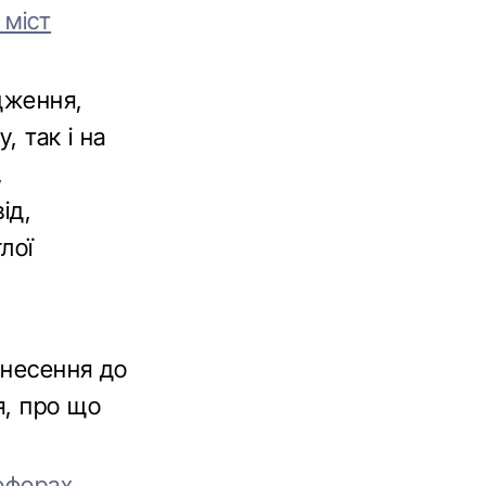
 міст
дження,
 так і на
,
ід,
лої
анесення до
я, про що
лофорах