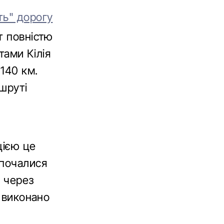
ть" дорогу
т повністю
тами Кілія
 140 км.
шруті
цією це
зпочалися
у через
, виконано