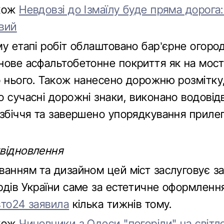
акож
Невдовзі до Ізмаїлу буде пряма дорога:
вий
му етапі робіт облаштовано бар’єрне огоро
ове асфальтобетонне покриття як на мосту,
о нього. Також нанесено дорожню розмітку
 сучасні дорожні знаки, виконано водовідв
узбіччя та завершено упорядкування прилег
відновлення
ванням та дизайном цей міст заслуговує з
рдів України саме за естетичне оформленн
вто24 заявила
кілька тижнів тому.
акож
Чиновники з Одеси "погоріли" на світ