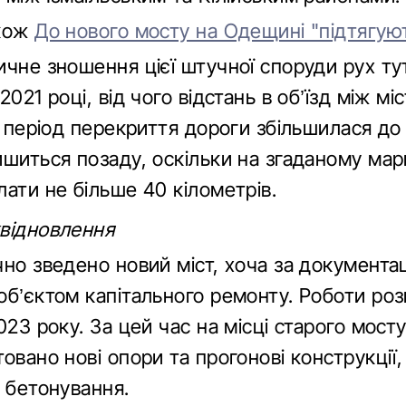
акож
До нового мосту на Одещині "підтягую
ичне зношення цієї штучної споруди рух ту
2021 році, від чого відстань в об’їзд між міс
а період перекриття дороги збільшилася до
ишиться позаду, оскільки на згаданому мар
ати не більше 40 кілометрів.
відновлення
чно зведено новий міст, хоча за документа
об’єктом капітального ремонту. Роботи ро
023 року. За цей час на місці старого мост
овано нові опори та прогонові конструкції
 бетонування.