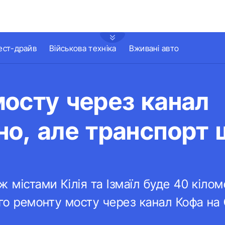
ест-драйв
Військова техніка
Вживані авто
осту через канал
о, але транспорт 
 містами Кілія та Ізмаїл буде 40 кіломе
ого ремонту мосту через канал Кофа на