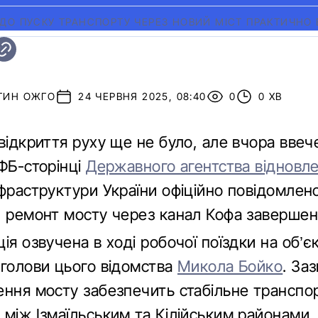
ДО ПУСКУ ТРАНСПОРТУ ЧЕРЕЗ НОВИЙ МІСТ ПРАКТИЧНО 
ТИН ОЖГО
24 ЧЕРВНЯ 2025, 08:40
0
0 ХВ
відкриття руху ще не було, але вчора ввече
 ФБ-сторінці
Державного агентства відновл
фраструктури України офіційно повідомлено
й ремонт мосту через канал Кофа завершен
ія озвучена в ході робочої поїздки на об’
 голови цього відомства
Микола Бойко
. За
ення мосту забезпечить стабільне транспо
 між Ізмаїльським та Кілійським районами.