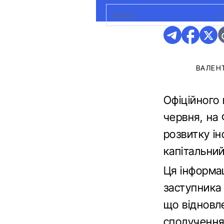
ФОТО:
ДЕРЖВІДНОВЛЕННЯ
|
ВАЛЕН
Офіційного 
червня, на
розвитку ін
капітальни
Ця інформац
заступника
що відновл
сполучення