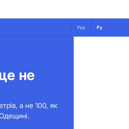
Укр
Ру
ще не
трів, а не 100, як
 Одещині.