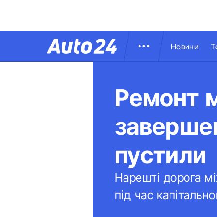
Новини
Т
Ремонт м
завершен
пустили
Нарешті дорога між
під час капітальн