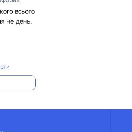
якого всього
ня не день.
РОГИ