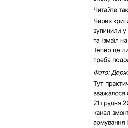
Читайте т
Через крит
зупинили у 
та Ізмаїл н
Тепер це л
треба подол
Фото: Держ
Тут практи
вважалося 
21 грудня 2
канал змонт
армування і