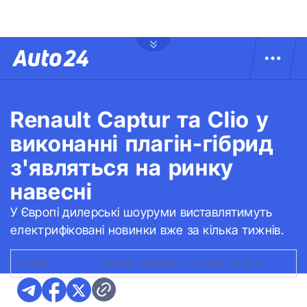
Renault Captur та Clio у
виконанні плагін-гібрид
з'являться на ринку
навесні
У Європі дилерські шоуруми виставлятимуть
електрифіковані новинки вже за кілька тижнів.
ФОТО:
RENAULT
|
ГІБРИДНІ RENAULT CAPTUR ТА CLIO