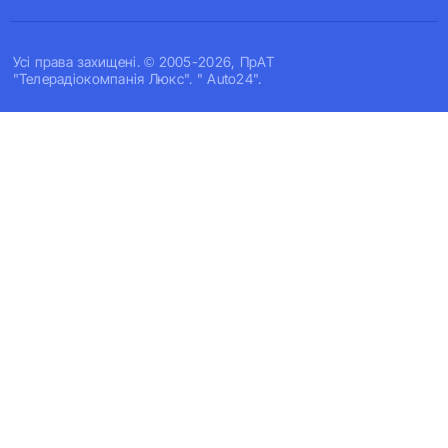
Усi права захищенi. © 2005-2026, ПрАТ
"Телерадіокомпанія Люкс". " Auto24".