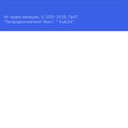
Усi права захищенi. © 2005-2026, ПрАТ
"Телерадіокомпанія Люкс". " Auto24".