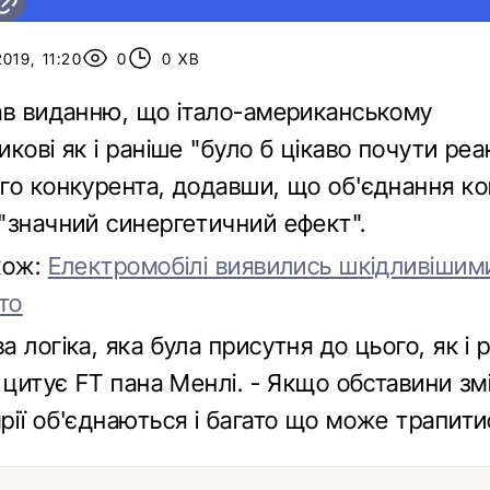
019, 11:20
0
0 ХВ
ав виданню, що італо-американському
кові як і раніше "було б цікаво почути реа
го конкурента, додавши, що об'єднання ко
"значний синергетичний ефект".
кож:
Електромобілі виявились шкідливішим
то
 логіка, яка була присутня до цього, як і 
 цитує FT пана Менлі. - Якщо обставини змі
ії об'єднаються і багато що може трапити