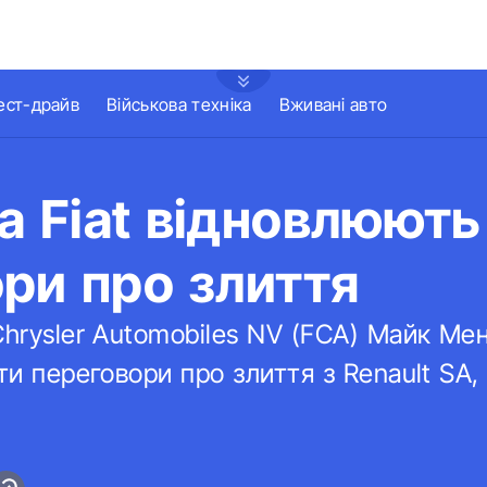
ест-драйв
Військова техніка
Вживані авто
та Fiat відновлюють
ри про злиття
Chrysler Automobiles NV (FCA) Майк Ме
ти переговори про злиття з Renault SA,