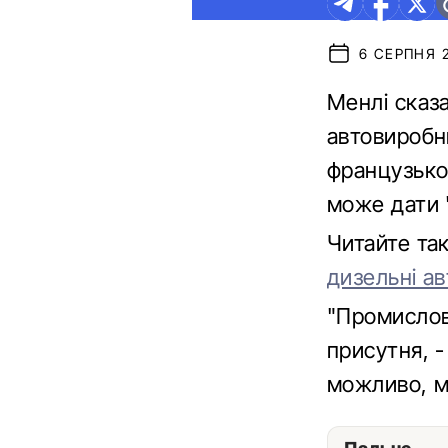
6 СЕРПНЯ 2
Менлі сказ
автовиробни
французько
може дати 
Читайте та
дизельні ав
"Промислова
присутня, -
можливо, мр