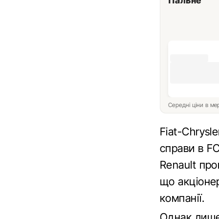
Пальне
Середні ціни в м
Fiat-Chrysl
справи в F
Renault про
що акціоне
компанії.
Однак лише