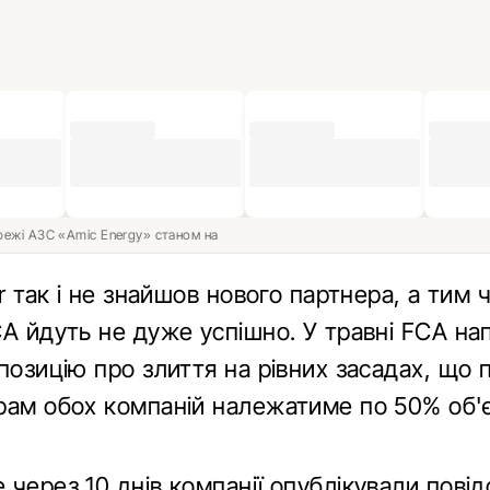
ережі АЗС «Amic Energy» станом на
er так і не знайшов нового партнера, а тим 
CA йдуть не дуже успішно. У травні FCA на
позицію про злиття на рівних засадах, що 
рам обох компаній належатиме по 50% об'
 через 10 днів компанії опублікували пові