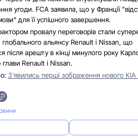
ння угоди. FCA заявила, що у Франції "відс
мови" для її успішного завершення.
актором провалу переговорів стали супере
глобального альянсу Renault і Nissan, що
я після арешту в кінці минулого року Карл
глави Renault і Nissan.
во:
З'явились перші зображення нового KIA
ОВИНИ