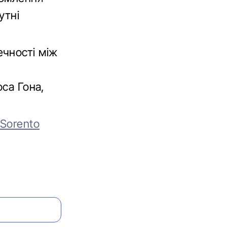
утні
чності між
оса Гона,
 Sorento