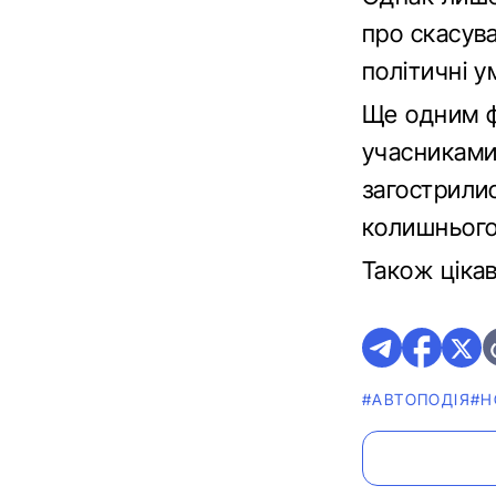
про скасува
політичні у
Ще одним ф
учасниками 
загострилис
колишнього 
Також ціка
#АВТОПОДІЯ
#Н