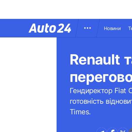
Новини
Т
Renault 
перегово
Гендиректор Fiat 
готовність віднови
Times.