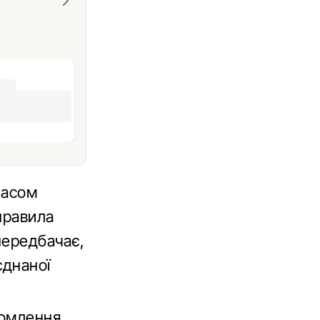
часом
правила
передбачає,
єднаної
домлення