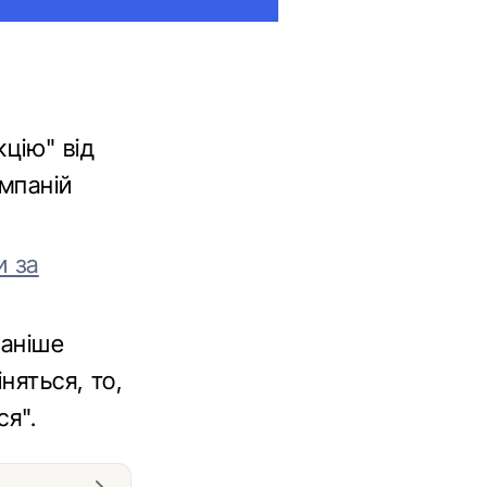
кцію" від
мпаній
и за
раніше
няться, то,
ся".