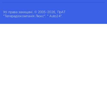
Усi права захищенi. © 2005-2026, ПрАТ
"Телерадіокомпанія Люкс". " Auto24".