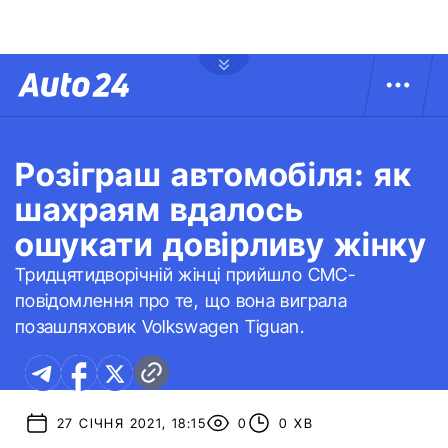
Розіграш автомобіля: як
шахраям вдалось
ошукати довірливу жінку
Тридцятидворічній жінці прийшло СМС-
повідомлення про те, що вона виграла
позашляховик Volkswagen Tiguan.
27 СІЧНЯ 2021, 18:15
0
0 ХВ