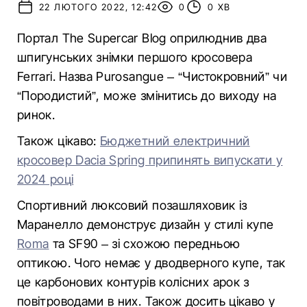
22 ЛЮТОГО 2022, 12:42
0
0 ХВ
Портал The Supercar Blog оприлюднив два
шпигунських знімки першого кросовера
Ferrari. Назва Purosangue – “Чистокровний” чи
“Породистий”, може змінитись до виходу на
ринок.
Також цікаво:
Бюджетний електричний
кросовер Dacia Spring припинять випускати у
2024 році
Спортивний люксовий позашляховик із
Маранелло демонструє дизайн у стилі купе
Roma
та SF90 – зі схожою передньою
оптикою. Чого немає у дводверного купе, так
це карбонових контурів колісних арок з
повітроводами в них. Також досить цікаво у