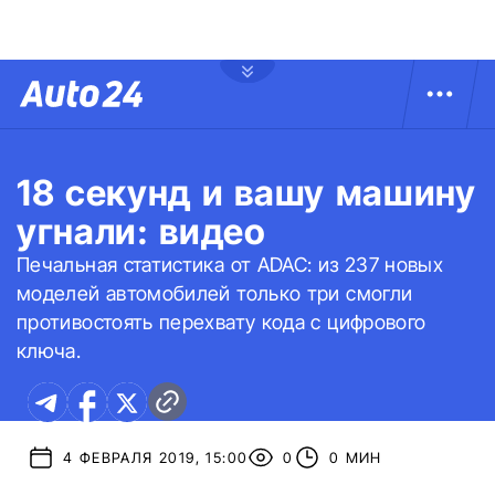
18 секунд и вашу машину
угнали: видео
Печальная статистика от ADAC: из 237 новых
моделей автомобилей только три смогли
противостоять перехвату кода с цифрового
ключа.
4 ФЕВРАЛЯ 2019, 15:00
0
0 МИН