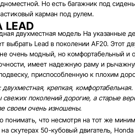
одноместной. Но есть багажник под сиден
астиковый карман под рулем.
 LEAD
дная двухместная модель На указанные д
т выбрать Lead в поколении AF20. Этот д
не очень модный, но комфортабельный и 
очности, имеет надежную раму и рычажн
одвеску, приспособленную к плохим доро
: двухместная, крепкая, комфортабельная.
 свежих поколений дорогие, а старые вер
е своем очень изношены.
до понимать, что несмотря на тот же мини
на скутерах 50-кубовый двигатель, Honda