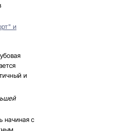
в
рт" и
кубовая
ается
ктичный и
ньшей
ь начиная с
тным