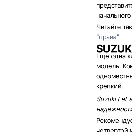
представит
начального
Читайте та
"права"
SUZUKI
Еще одна к
модель. Ко
одноместны
крепкий.
Suzuki Let`
надежности
Рекомендуе
четвертой 