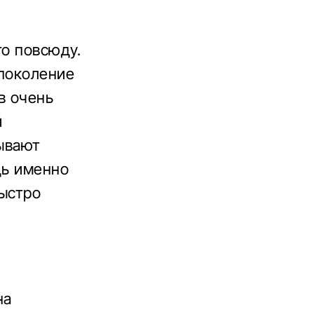
0
то повсюду.
 поколение
в очень
й
зывают
дь именно
быстро
.
на