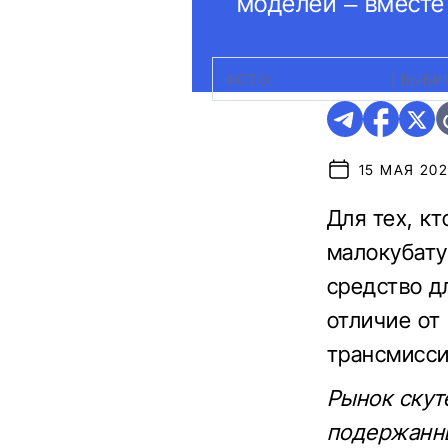
моделей – вместе
ФОТО:
GETTYIMAGES
|
ВЫБИР
15 МАЯ 202
Для тех, кт
малокубату
средство д
отличие от 
трансмисси
Рынок скут
подержанны