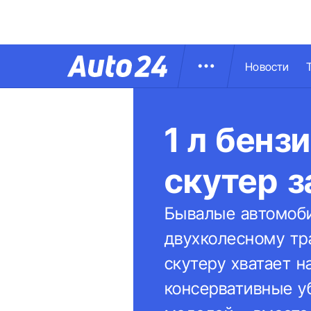
Новости
1 л бенз
скутер з
Бывалые автомоби
двухколесному тра
скутеру хватает 
консервативные у