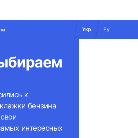
Укр
Ру
ли
выбираем
сились к
аклажки бензина
 свои
 самых интересных