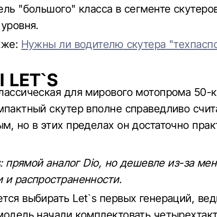
ель "большого" класса в сегменте скутеро
 уровня.
кже:
Нужны ли водителю скутера "техпаспо
 LET`S
лассическая для мирового мотопрома 50-
мпактный скутер вполне справедливо счит
м, но в этих пределах он достаточно пра
s: прямой аналог Dio, но дешевле из-за ме
 и распространенности.
тся выбирать Let`s первых генераций, вед
модель начали комплектовать четырехтак