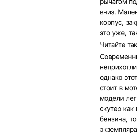
рычагом по
вниз. Мале
корпус, за
это уже, т
Читайте та
Современны
неприхотли
однако это
стоит в мо
модели лег
скутер как
бензина, т
экземпляра