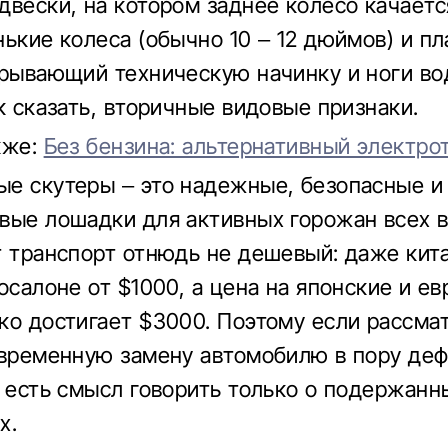
двески, на котором заднее колесо качаетс
нькие колеса (обычно 10 – 12 дюймов) и п
крывающий техническую начинку и ноги во
ак сказать, вторичные видовые признаки.
кже:
Без бензина: альтернативный электро
е скутеры – это надежные, безопасные и
вые лошадки для активных горожан всех в
т транспорт отнюдь не дешевый: даже кит
тосалоне от $1000, а цена на японские и е
ко достигает $3000. Поэтому если рассма
 временную замену автомобилю в пору де
о есть смысл говорить только о подержанн
х.