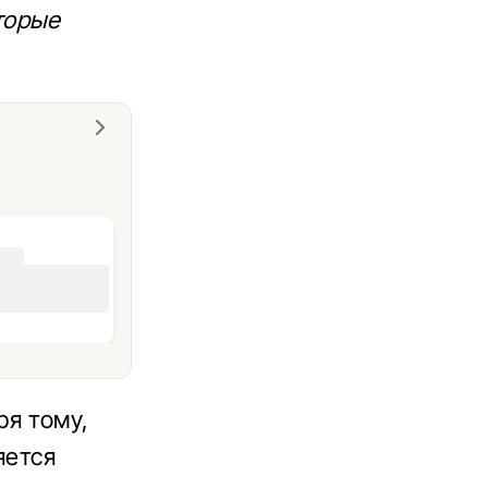
торые
ря тому,
яется