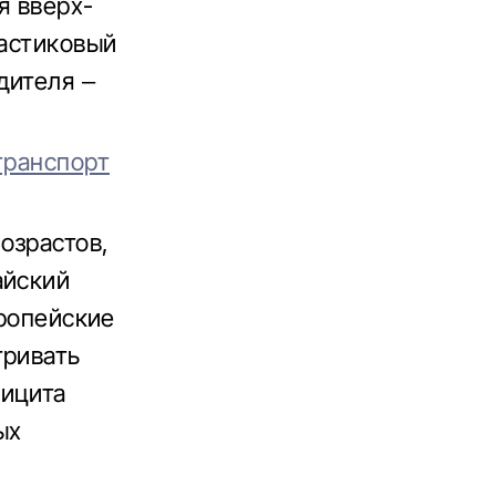
я вверх-
ластиковый
дителя –
транспорт
озрастов,
айский
вропейские
тривать
фицита
ых