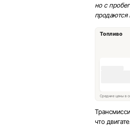
но с пробе
продаются 
Топливо
Средние цены в с
Трансмисси
что двигат