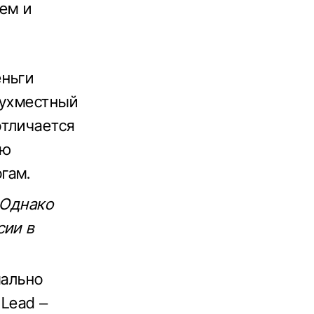
ьем и
еньги
вухместный
отличается
ую
гам.
 Однако
сии в
мально
 Lead –