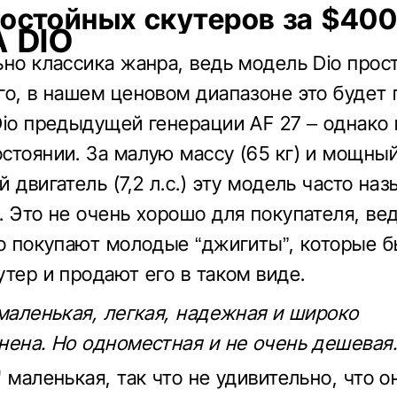
достойных скутеров за $40
 DIO
ьно классика жанра, ведь модель Dio прос
го, в нашем ценовом диапазоне это будет
Dio предыдущей генерации AF 27 – однако 
стоянии. За малую массу (65 кг) и мощны
 двигатель (7,2 л.с.) эту модель часто на
. Это не очень хорошо для покупателя, ве
то покупают молодые “джигиты”, которые 
утер и продают его в таком виде.
 маленькая, легкая, надежная и широко
нена. Но одноместная и не очень дешевая
 маленькая, так что не удивительно, что о