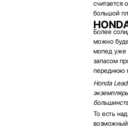
считается 
большой пл
HONDA
Более соли
можно буде
мопед уже 
запасом пр
переднюю п
Honda Lead
экземпляры
большинств
То есть на
возможный 