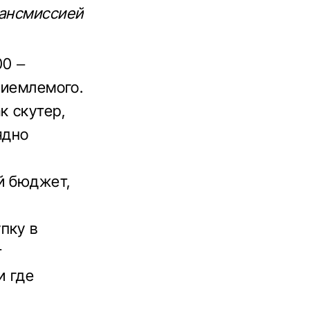
рансмиссией
00 –
риемлемого.
к скутер,
ядно
й бюджет,
пку в
т
и где