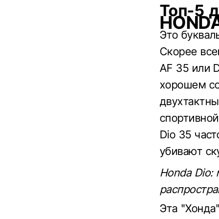
Топ-5 
HONDA
Это буквал
Скорее все
AF 35 или 
хорошем со
двухтактный
спортивной
Dio 35 час
убивают ск
Honda Dio:
распростра
Эта "Хонда"