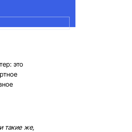
тер: это
ортное
вное
и такие же,