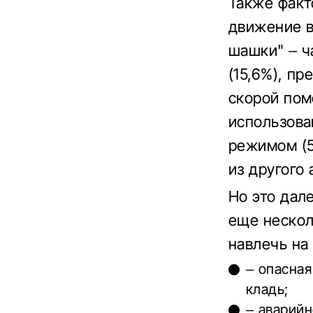
Также факт
движение в
шашки" – ч
(15,6%), п
скорой пом
использова
режимом (5
из другого 
Но это дал
еще нескол
навлечь на
– опасная
кладь;
– аварийн