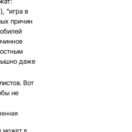
жат:
, "игра в
мых причин
мобилей
ичинное
ростным
слышно даже
листов. Вот
обы не
ленная
е может в