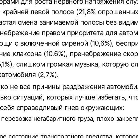
орами для роста нервного напряжения слу
 крайней левой полосе (21,8% опрошенных)
астая смена занимаемой полосы без види
ренебрежение правом приоритета для авто
ощи с включенной сиреной (10,6%), беспр
ние клаксона (10,6%), пренебрежение ско
,1%), слишком громкая музыка, которую 
автомобиля (2,7%).
еко не все причины раздражения автомоби
ько ситуаций, которых лучше избегать, чт
 себя справедливый гнев окружающих:
 перевозка негабаритного груза, плохо закреп
ое состояние транспортного средства, которо