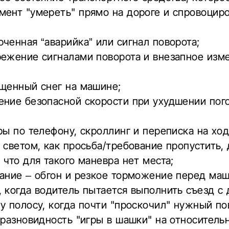
мент "умереть" прямо на дороге и спровоцир
ченная “аварийка” или сигнал поворота;
режение сигналами поворота и внезапное изм
ищенный снег на машине;
ение безопасной скорости при ухудшении пог
ры по телефону, скроллинг и
переписка на хо
 светом, как просьба/требование пропустить,
 что для такого маневра нет места;
ание – обгон и резкое торможение перед маш
 когда водитель пытается выполнить съезд с 
у полосу, когда почти "проскочил" нужный по
 разновидность "игры в шашки" на относитель