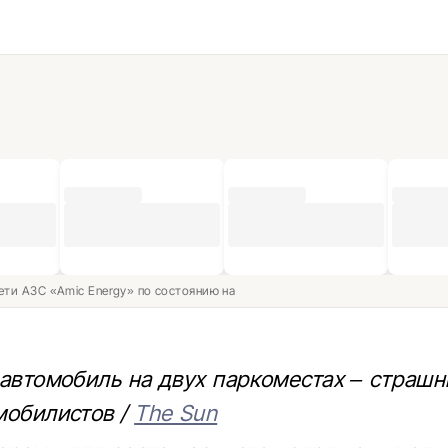
ети АЗС «Amic Energy» по состоянию на
 автомобиль на двух паркоместах – страшн
мобилистов /
The Sun