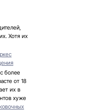
дителей,
х. Хотя их
ркес
дения
с более
асте от 18
ает их в
ентов хуже
рковочных