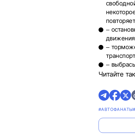
свободной
некоторое
повторяет
– останов
движения,
– тормож
транспорт
– выбрасы
Читайте та
#AВТОФАНАТЫ