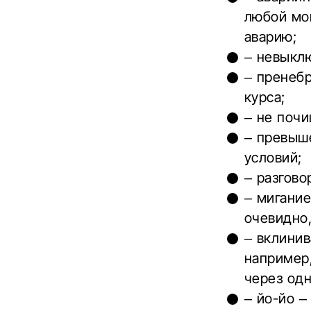
любой мо
аварию;
– невыклю
– пренеб
курса;
– не поч
– превыш
условий;
– разгово
– мигание
очевидно,
– вклинив
например,
через одн
– йо-йо –