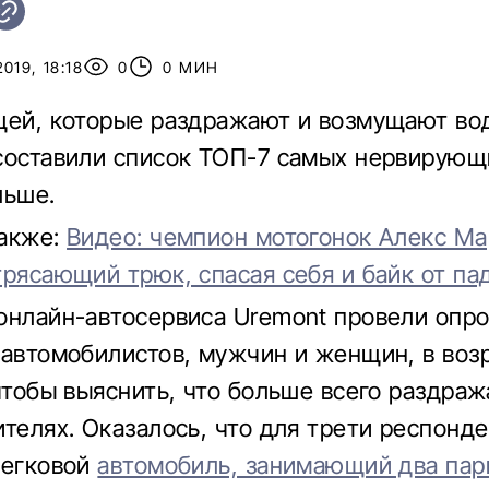
019, 18:18
0
0 МИН
щей, которые раздражают и возмущают во
составили список ТОП-7 самых нервирующи
льше.
также:
Видео: чемпион мотогонок Алекс Ма
трясающий трюк, спасая себя и байк от па
онлайн-автосервиса Uremont провели опро
 автомобилистов, мужчин и женщин, в возр
 чтобы выяснить, что больше всего раздраж
ителях. Оказалось, что для трети респонд
легковой
автомобиль, занимающий два па