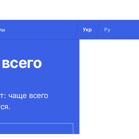
Укр
Ру
ли
 всего
т: чаще всего
ся.