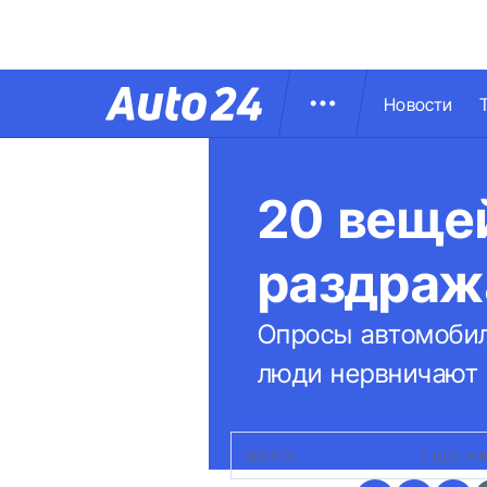
Новости
20 веще
раздраж
Опросы автомобил
люди нервничают 
ФОТО:
THE HEALTHY
|
ЩО НА