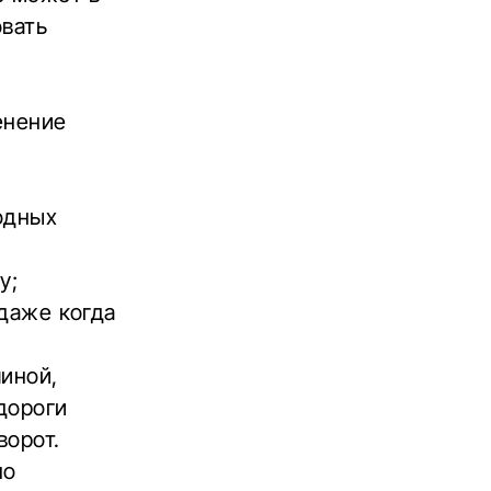
овать
енение
одных
ду
;
 даже когда
иной,
дороги
ворот.
но