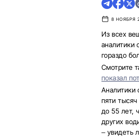
8 НОЯБРЯ 2
Из всех ве
аналитики 
гораздо бо
Смотрите 
показал по
Аналитики 
пяти тысяч
до 55 лет,
других вод
– увидеть 