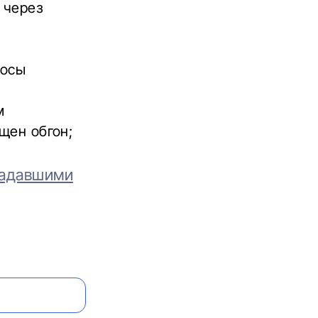
 через
й
лосы
м
щен обгон;
радавшими