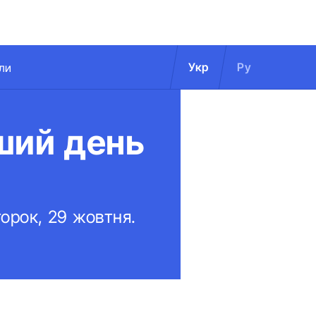
Укр
Ру
ли
ший день
орок, 29 жовтня.