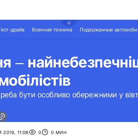
Тест-драйв
Военная техника
Подержанные автомоби
я – найнебезпечні
мобілістів
треба бути особливо обережними у вівт
 2019, 11:08
0
0 МИН