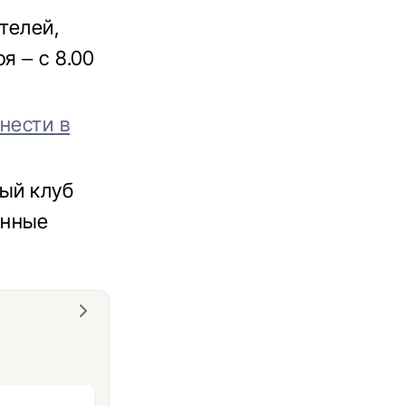
телей,
я – с 8.00
нести в
ый клуб
анные