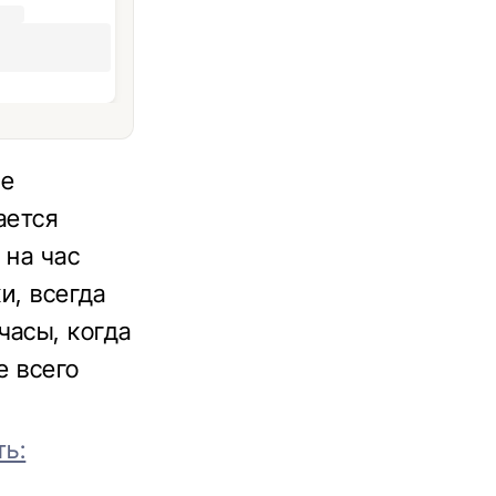
ое
ается
 на час
и, всегда
часы, когда
е всего
ть: