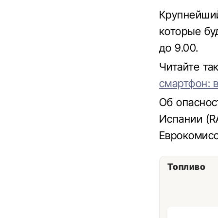
Крупнейший
которые бу
до 9.00.
Читайте та
смартфон: 
Об опаснос
Испании (R
Еврокомисси
Топливо