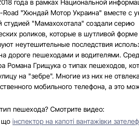
2018 года в рамках Национальной информ
-Road "Хюндай Мотор Украина" вместе с у
 студией "Мамахохотала" создали серию
ских роликов, которые в шутливой форме
уют неутешительные последствия исполь
на дороге пешеходами и водителями. Сред
ра Романа Грищука о типах пешеходов, ко
улицу на "зебре". Многие из них не отвлек
бственного мобильного телефона, а это мо
 тип пешехода? Смотрите видео:
, що
інспектор на капоті вантажівки зателе