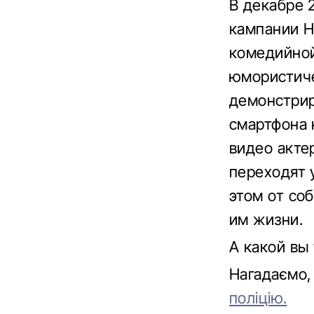
В декабре 
кампании H
комедийной
юмористиче
демонстрир
смартфона 
видео акте
переходят 
этом от со
им жизни.
А какой вы
Нагадаємо
поліцію.