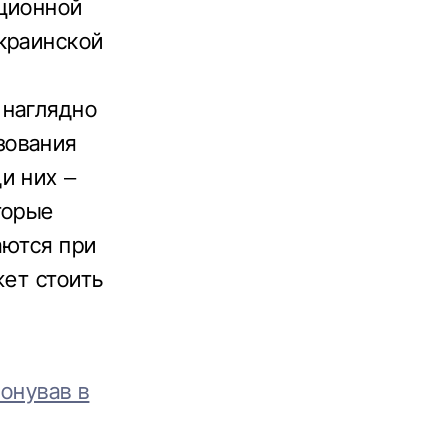
ационной
краинской
 наглядно
зования
и них –
торые
аются при
жет стоить
фонував в