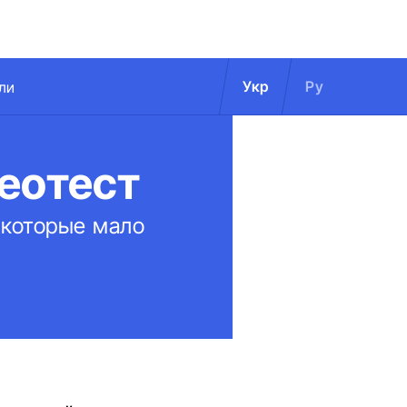
Укр
Ру
ли
еотест
 которые мало