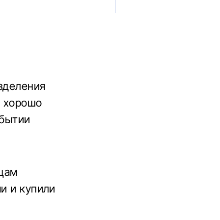
азделения
е хорошо
обытии
йцам
ми и купили