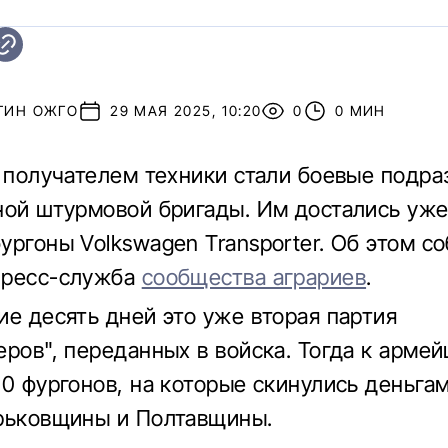
ТИН ОЖГО
29 МАЯ 2025, 10:20
0
0 МИН
з получателем техники стали боевые подр
ной штурмовой бригады. Им достались уж
ургоны Volkswagen Transporter. Об этом с
пресс-служба
сообщества аграриев
.
ие десять дней это уже вторая партия
еров", переданных в войска. Тогда к арме
10 фургонов, на которые скинулись деньга
рьковщины и Полтавщины.