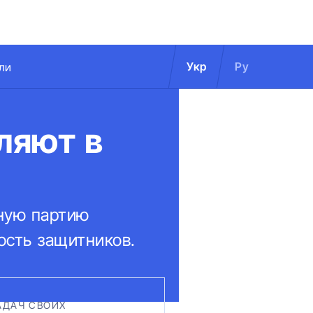
Укр
Ру
ли
ляют в
дную партию
ость защитников.
АДАЧ СВОИХ