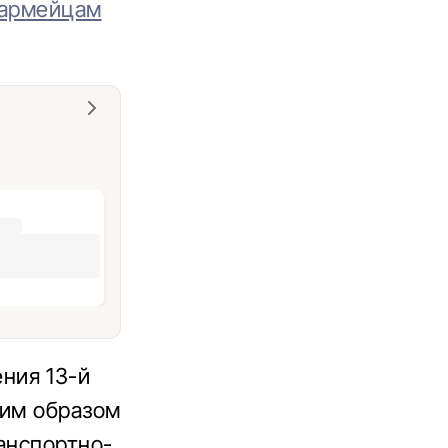
 армейцам
ния 13-й
ким образом
анспортно-