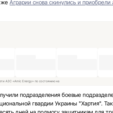
акже
Аграрии снова скинулись и приобрели
ети АЗС «Amic Energy» по состоянию на
учили подразделения боевые подразделе
циональной гвардии Украины "Хартия". Та
десять дней на подмогу защитникам для тр