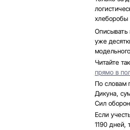
логистичес
хлеборобы 
Описывать 
уже десятки
модельного
Читайте т
прямо в по
По словам 
Дикуна, су
Сил оборон
Если учест
1190 дней, 