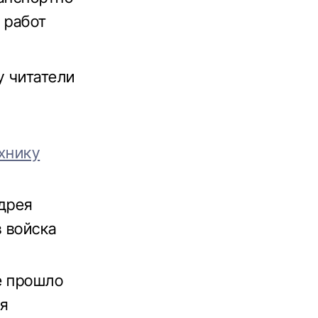
 работ
у читатели
хнику
ндрея
 войска
е прошло
ая