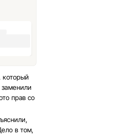
, который
о заменили
ото прав со
ъяснили,
Дело в том,