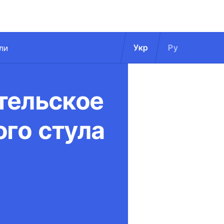
Укр
Ру
ли
тельское
ого стула