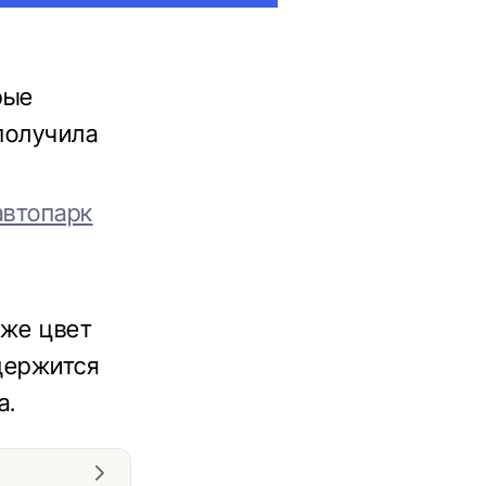
рые
 получила
автопарк
аже цвет
одержится
а.