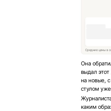
Средние цены в с
Она обрати
выдал этот
на новые, с
стулом уже
Журналиста
каким обра