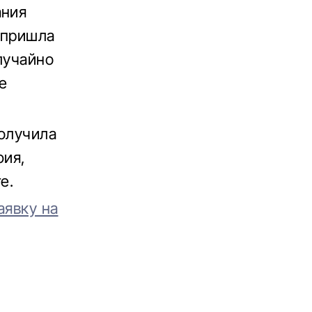
ания
 пришла
лучайно
е
получила
фия,
е.
аявку на