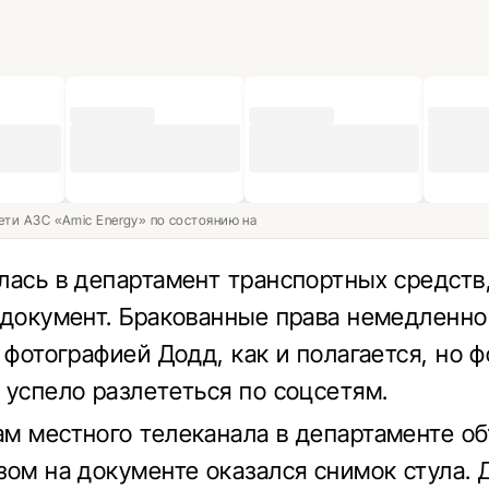
ети АЗС «Amic Energy» по состоянию на
лась в департамент транспортных средств
 документ. Бракованные права немедленн
 фотографией Додд, как и полагается, но ф
 успело разлететься по соцсетям.
м местного телеканала в департаменте об
зом на документе оказался снимок стула. 