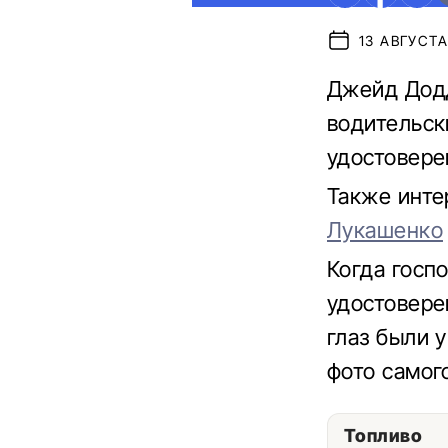
13 АВГУСТА
Джейд Додд
водительск
удостовере
Также инте
Лукашенко
Когда госп
удостовере
глаз были 
фото самог
Топливо