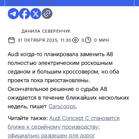
ФОТО:
AUDI
|
AUDI A8L
ДАНИЛА СЕВЕРЕНЧУК
31 ОКТЯБРЯ 2025, 11:30
0
0 МИН
Audi когда-то планировала заменить A8
полностью электрическим роскошным
седаном и большим кроссовером, но оба
проекта пока приостановлены.
Окончательное решение о судьбе A8
ожидается в течение ближайших нескольких
недель, пишет
Carscoops
.
Читайте также:
Audi Concept C становится
ближе к серийному производству:
официально разрешен для дорог