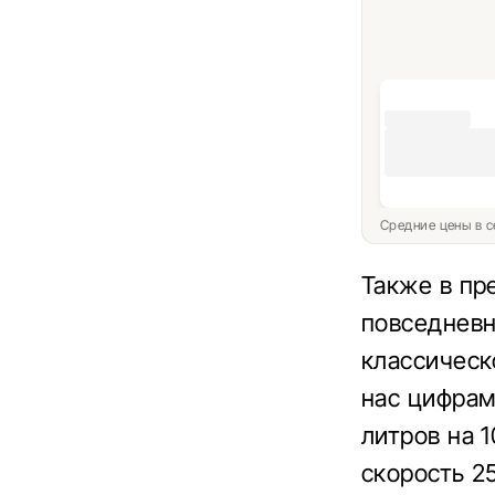
Средние цены в с
Также в пр
повседневн
классическ
нас цифрами
литров на 1
скорость 25