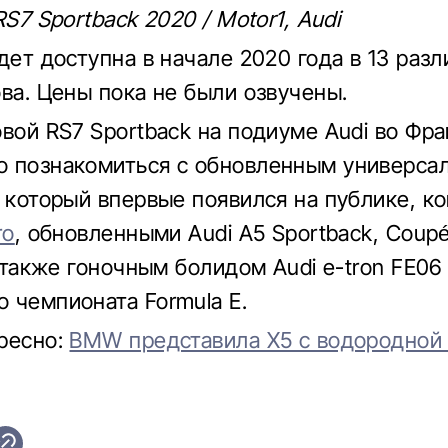
RS7 Sportback 2020 / Motor1, Audi
удет доступна в начале 2020 года в 13 раз
ова. Цены пока не были озвучены.
овой RS7 Sportback на подиуме Audi во Фр
о познакомиться с обновленным универс
, который впервые появился на публике, к
ro
, обновленными Audi A5 Sportback, Coupé
а также гоночным болидом Audi e-tron FE06
 чемпионата Formula E.
ресно:
BMW представила X5 с водородной