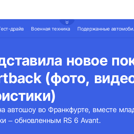
Тест-драйв
Военная техника
Подержанные автомоби
дставила новое по
rtback (фото, видео
ристики)
на автошоу во Франкфурте, вместе мл
ки – обновленным RS 6 Avant.