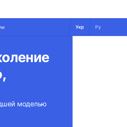
Укр
Ру
ли
коление
,
адшей моделью