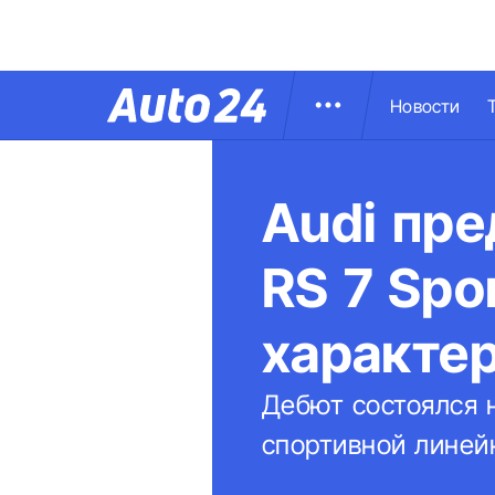
Новости
Audi пре
RS 7 Spo
характе
Дебют состоялся 
спортивной линей