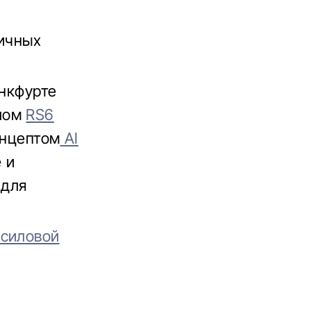
личных
анкфурте
алом
RS6
онцептом
AI
 и
 для
 силовой