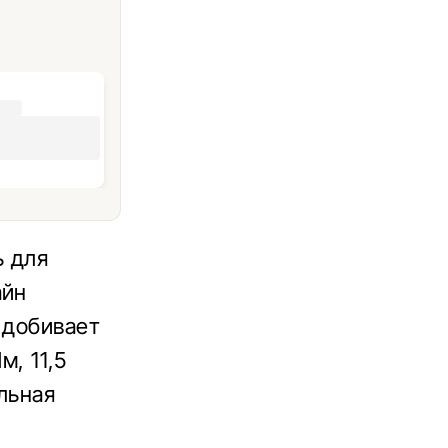
ь для
айн
 добивает
м, 11,5
альная
.