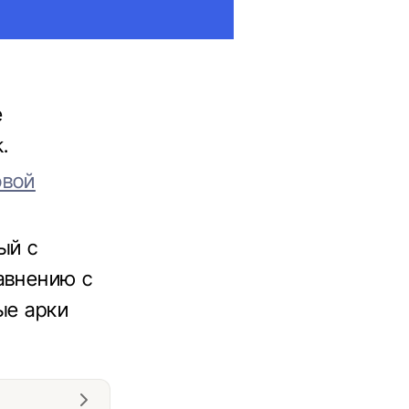
е
.
овой
ый с
авнению с
ые арки