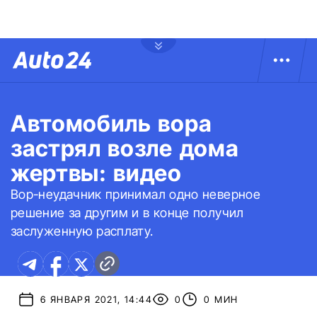
Автомобиль вора
застрял возле дома
жертвы: видео
Вор-неудачник принимал одно неверное
решение за другим и в конце получил
заслуженную расплату.
6 ЯНВАРЯ 2021, 14:44
0
0 МИН