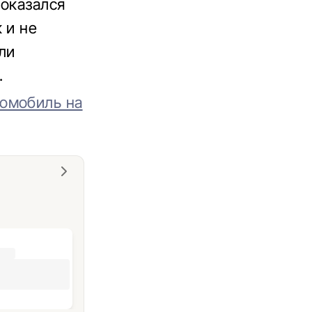
 оказался
 и не
ли
.
омобиль на