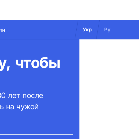
Укр
Ру
ли
у, чтобы
0 лет после
ь на чужой