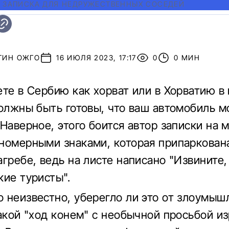
|
ЗАПИСКА ДЛЯ НЕДРУЖЕСТВЕННЫХ СОСЕДЕЙ
ТИН ОЖГО
16 ИЮЛЯ 2023, 17:17
0
0 МИН
ете в Сербию как хорват или в Хорватию в
должны быть готовы, что ваш автомобиль м
 Наверное, этого боится автор записки на 
номерными знаками, которая припаркована
агребе, ведь на листе написано "Извините
кие туристы".
 неизвестно, уберегло ли это от злоумыш
такой "ход конем" с необычной просьбой и