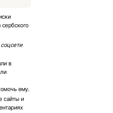
иски
з сербского
 соцсети
или в
или
помочь ему.
е сайты и
ентариях