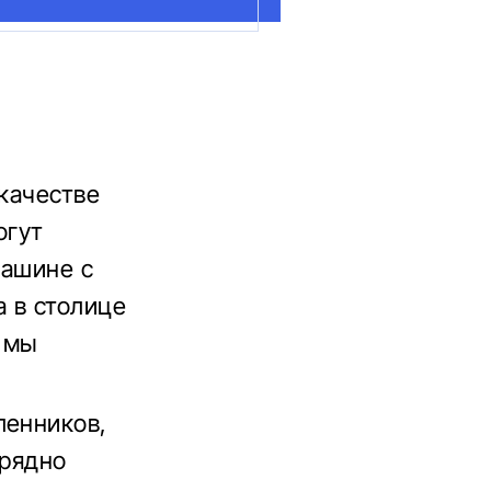
 качестве
огут
машине с
 в столице
, мы
ленников,
зрядно