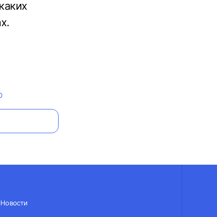
икаких
х.
О
Новости