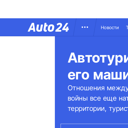
Новости
Автотури
его маш
Отношения между 
войны все еще на
территории, тури