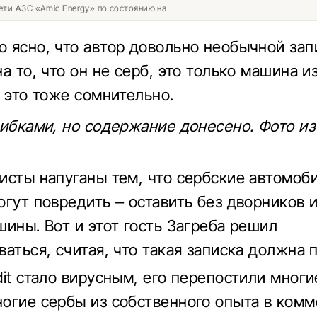
ети АЗС «Amic Energy» по состоянию на
 ясно, что автор довольно необычной зап
а то, что он не серб, это только машина и
о это тоже сомнительно.
шибками, но содержание донесено. Фото из
исты напуганы тем, что сербские автомоб
огут повредить – оставить без дворников 
шины. Вот и этот гость Загреба решил
ваться, считая, что такая записка должна 
dit стало вирусным, его перепостили многи
огие сербы из собственного опыта в комм