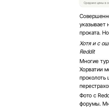
Средние цены в с
Совершенно
указывает н
проката. Н
Хотя и с о
Reddit
Многие тур
Хорватии м
проколоть 
перестрахо
Фото с Red
форумы. Мн