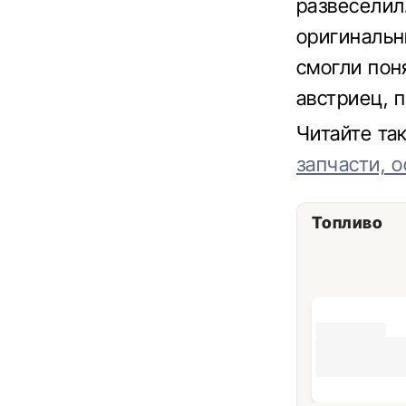
развеселил
оригинальн
смогли поня
австриец, 
Читайте та
запчасти, о
Топливо