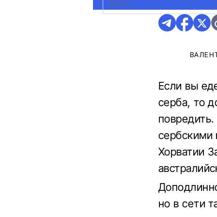
ФОТО:
ИЗ СОЦСЕТИ REDDIT
ВАЛЕН
Если вы ед
серба, то 
повредить.
сербскими 
Хорватии З
австралийс
Доподлинно
но в сети 