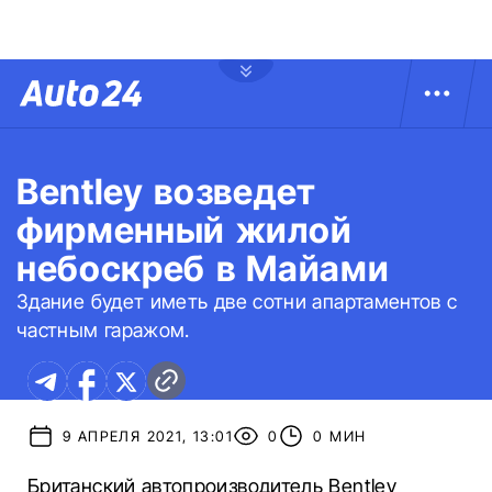
Bentley возведет
фирменный жилой
небоскреб в Майами
Здание будет иметь две сотни апартаментов с
частным гаражом.
9 АПРЕЛЯ 2021, 13:01
0
0 МИН
Британский автопроизводитель Bentley