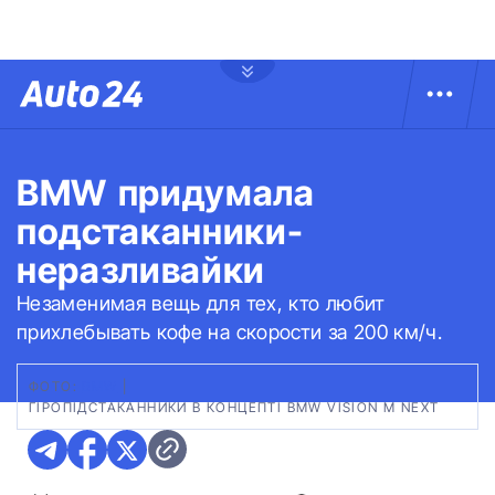
BMW придумала
подстаканники-
неразливайки
Незаменимая вещь для тех, кто любит
прихлебывать кофе на скорости за 200 км/ч.
ФОТО:
BMW
|
ГІРОПІДСТАКАННИКИ В КОНЦЕПТІ BMW VISION M NEXT