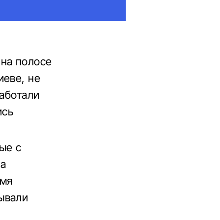
 на полосе
иеве, не
работали
ись
ые с
на
емя
ывали