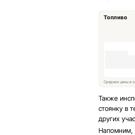
Топливо
Средние цены в с
Также инсп
стоянку в 
других уча
Напомним,