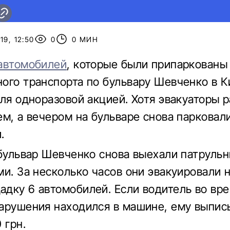
19, 12:50
0
0 МИН
автомобилей
, которые были припаркованы
ого транспорта по бульвару Шевченко в К
юля одноразовой акцией. Хотя эвакуаторы 
ем, а вечером на бульваре снова парковал
.
 бульвар Шевченко снова выехали патрульн
ми. За несколько часов они эвакуировали 
дку 6 автомобилей. Если водитель во вр
арушения находился в машине, ему выпис
 грн.