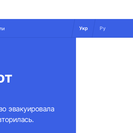
Укр
Ру
ли
от
ово эвакуировала
вторилась.