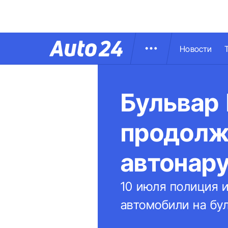
Новости
Бульвар
продолж
автонар
10 июля полиция и
автомобили на бу