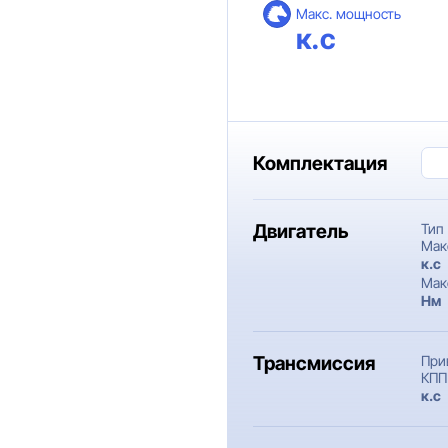
Макс. мощность
к.с
Комплектация
Двигатель
Тип
Мак
к.c
Мак
Нм
Трансмиссия
При
КПП
к.c