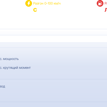
Разгон 0-100 км/ч
Р
с
с. мощность
с. крутящий момент
вод