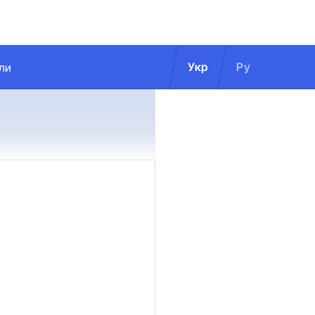
Укр
Ру
ли