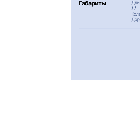
Габариты
Дли
/ /
Кол
Дор