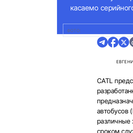
касаемо серийног
ФОТО:
AUTOEVOLUTION.CO
ЕВГЕН
CATL предс
разработан
предназнач
автобусов (
различные 
сроком слу