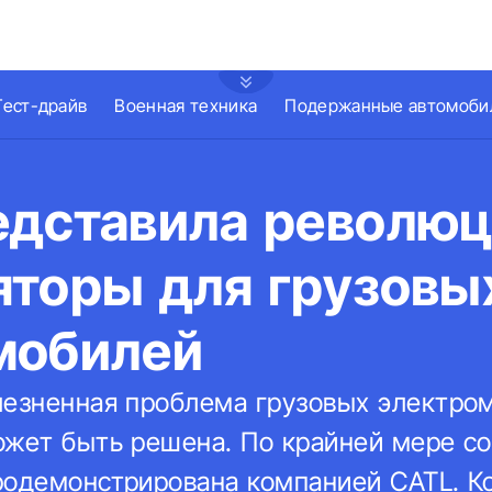
Тест-драйв
Военная техника
Подержанные автомоби
едставила револю
яторы для грузовы
мобилей
лезненная проблема грузовых электро
ожет быть решена. По крайней мере с
родемонстрирована компанией CATL. К