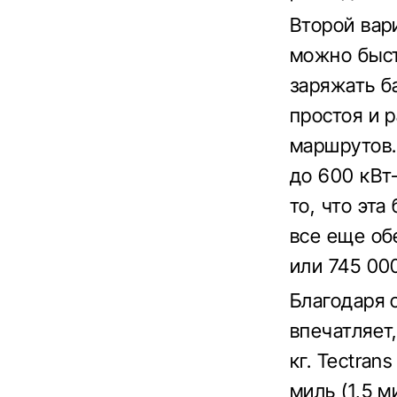
Второй вари
можно быст
заряжать б
простоя и 
маршрутов.
до 600 кВт
то, что эта
все еще об
или 745 000
Благодаря 
впечатляет
кг. Tectra
миль (1,5 м