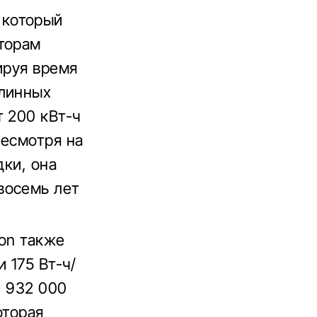
, который
торам
ируя время
длинных
т 200 кВт-ч
Несмотря на
дки, она
восемь лет
ion также
 175 Вт-ч/
и 932 000
оторая