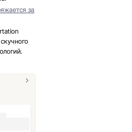
ряжается за
tation
 скучного
ологий.