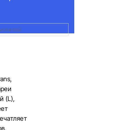
ОМОБИЛЕЙ
ans,
ареи
 (L),
еет
печатляет
в.