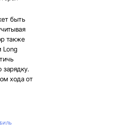
жет быть
учитывая
ор также
и Long
стичь
 зарядку.
сом хода от
БИЛЬ