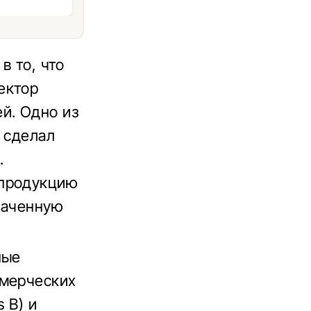
в то, что
ектор
й. Одно из
 сделал
.
 продукцию
наченную
ные
ммерческих
s B) и