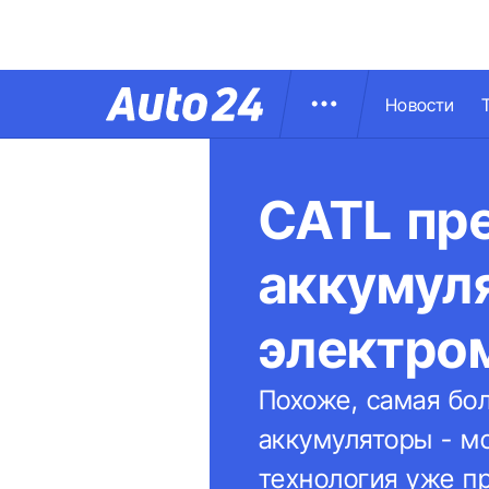
Новости
CATL пр
аккумул
электро
Похоже, самая бо
аккумуляторы - м
технология уже п