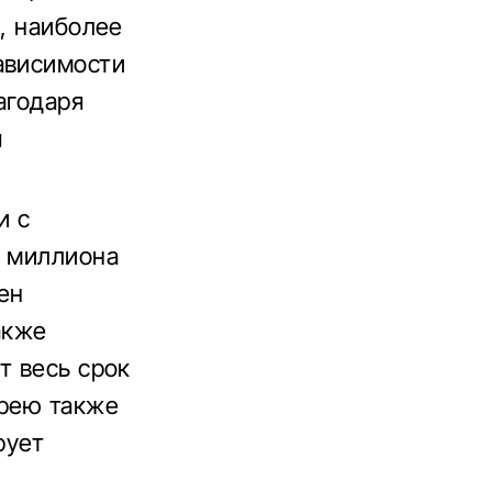
й, наиболее
ависимости
агодаря
я
и с
7 миллиона
ен
акже
т весь срок
арею также
рует