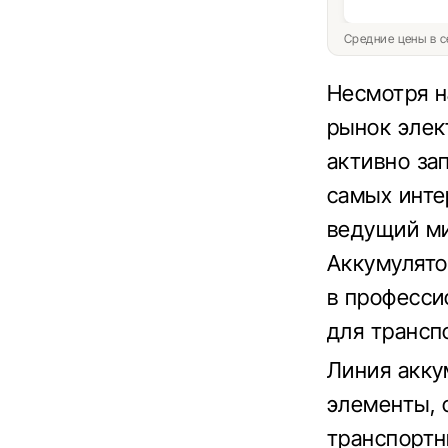
Средние цены в с
Несмотря на
рынок элек
активно за
самых инте
ведущий ми
Аккумулято
в професси
для трансп
Линия акку
элементы, 
транспортны