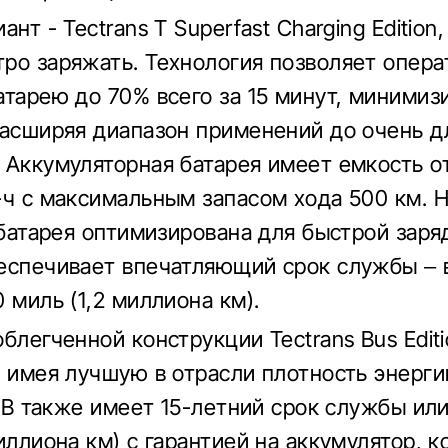
ант - Tectrans T Superfast Charging Edition
ро заряжать. Технология позволяет опера
атарею до 70% всего за 15 минут, минимиз
расширяя диапазон применений до очень 
 Аккумуляторная батарея имеет емкость о
-ч с максимальным запасом хода 500 км. 
 батарея оптимизирована для быстрой заря
еспечивает впечатляющий срок службы – 
 миль (1,2 миллиона км).
облегченной конструкции Tectrans Bus Edit
, имея лучшую в отрасли плотность энергии
ns B также имеет 15-летний срок службы ил
иллиона км) с гарантией на аккумулятор, к